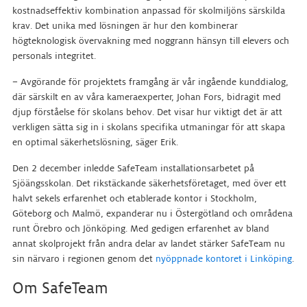
kostnadseffektiv kombination anpassad för skolmiljöns särskilda
krav. Det unika med lösningen är hur den kombinerar
högteknologisk övervakning med noggrann hänsyn till elevers och
personals integritet.
– Avgörande för projektets framgång är vår ingående kunddialog,
där särskilt en av våra kameraexperter, Johan Fors, bidragit med
djup förståelse för skolans behov. Det visar hur viktigt det är att
verkligen sätta sig in i skolans specifika utmaningar för att skapa
en optimal säkerhetslösning, säger Erik.
Den 2 december inledde SafeTeam installationsarbetet på
Sjöängsskolan. Det rikstäckande säkerhetsföretaget, med över ett
halvt sekels erfarenhet och etablerade kontor i Stockholm,
Göteborg och Malmö, expanderar nu i Östergötland och områdena
runt Örebro och Jönköping. Med gedigen erfarenhet av bland
annat skolprojekt från andra delar av landet stärker SafeTeam nu
sin närvaro i regionen genom det
nyöppnade kontoret i Linköping
.
Om SafeTeam