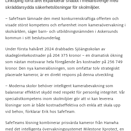
Linköping förra året expanderar snabbt i mellansverige med
skräddarsydda säkerhetslösningar för skolmiljöer.
– SafeTeam lämnade den mest konkurrenskraftiga offerten och
visade störst kompetens och erfarenhet inom kameraövervakning i
skolvärlden, säger barn- och utbildningsnämnden i Askersunds
kommun i sitt beslutsunderlag.
Under första halvåret 2024 drabbades Sjöängsskolan av
skadegörelsekostnader på 204 375 kronor – en dramatisk ökning
som nästan motsvarar hela föregående års kostnader på 256 749
kronor. Den nya kameralösningen, som omfattar tolv strategiskt
placerade kameror, är en direkt respons på denna utveckling.
– Moderna skolor behöver intelligent kamerabevakning som
balanserar effektivt skydd med respekt för personlig integritet. Vår
specialistkompetens inom skolmiljöer gör att vi kan leverera
lösningar som är både kostnadseffektiva och enkla att skala upp
vid behov, förklarar Erik hos SafeTeam.
SafeTeams lösning kombinerar prisvärda kameror från Hanwha
med det intelligenta övervakningssystemet Milestone Xprotect, en