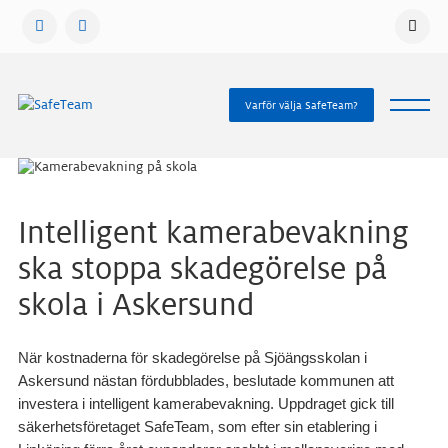
Gå
vidare
till
innehåll
Varför välja SafeTeam?
Intelligent kamerabevakning
ska stoppa skadegörelse på
skola i Askersund
När kostnaderna för skadegörelse på Sjöängsskolan i
Askersund nästan fördubblades, beslutade kommunen att
investera i intelligent kamerabevakning. Uppdraget gick till
säkerhetsföretaget SafeTeam, som efter sin etablering i