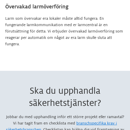
Övervakad larmöverföring
Larm som övervakar era lokaler måste alltid fungera. En
fungerande larmkommunikation med er larmcentral är en
förutsättning för detta. Vi erbjuder övervakad larmöverföring som
reagerar per automatik om något av era larm skulle sluta att
fungera.
Ska du upphandla
säkerhetstjänster?
Jobbar du med upphandling inför ett större projekt eller ramavtal?
Vi har tagit fram en checklista med
branschspecifika krav i
säkerhetsbranschen
. Checklistan kan hjälpa dig vid framtagning av