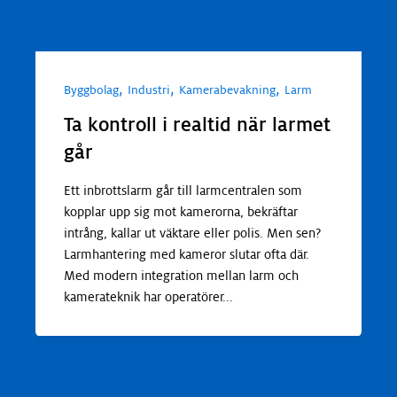
,
,
,
Byggbolag
Industri
Kamerabevakning
Larm
B
F
Ta kontroll i realtid när larmet
P
går
Ett inbrottslarm går till larmcentralen som
kopplar upp sig mot kamerorna, bekräftar
intrång, kallar ut väktare eller polis. Men sen?
Larmhantering med kameror slutar ofta där.
D
Med modern integration mellan larm och
o
kamerateknik har operatörer
...
i
i
s