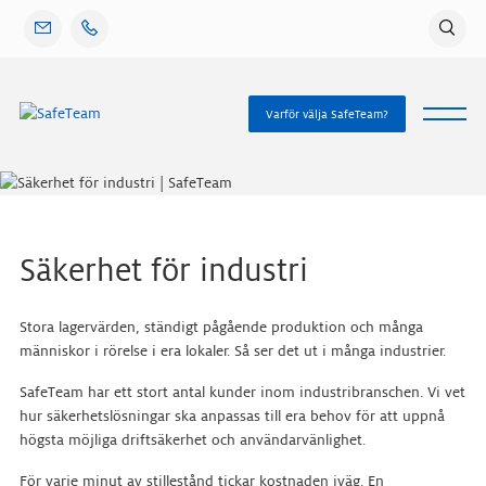
Gå
vidare
till
innehåll
Varför välja SafeTeam?
Säkerhet för industri
Stora lagervärden, ständigt pågående produktion och många
människor i rörelse i era lokaler. Så ser det ut i många industrier.
SafeTeam har ett stort antal kunder inom industribranschen. Vi vet
hur säkerhetslösningar ska anpassas till era behov för att uppnå
högsta möjliga driftsäkerhet och användarvänlighet.
För varje minut av stillestånd tickar kostnaden iväg. En