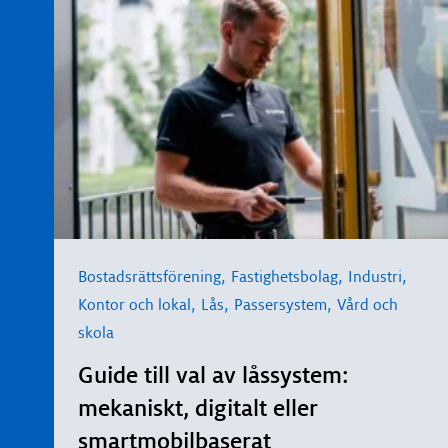
,
,
,
Bostadsrättsförening
Fastighetsbolag
Industri
,
,
,
Kontor och lokal
Lås
Passersystem
Vård och
skola
Guide till val av låssystem:
mekaniskt, digitalt eller
smartmobilbaserat