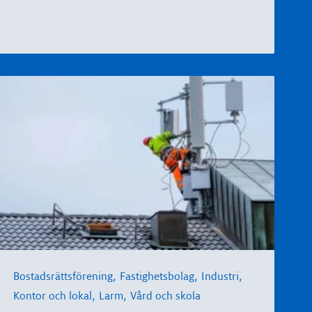
,
,
,
Bostadsrättsförening
Fastighetsbolag
Industri
,
,
Kontor och lokal
Larm
Vård och skola