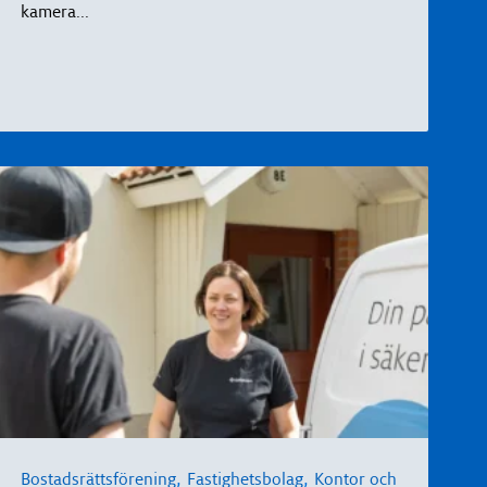
kamera
...
,
,
Bostadsrättsförening
Fastighetsbolag
Kontor och