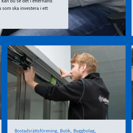
kan du se det i efterhand.
 som ska investera i ett
,
,
,
Bostadsrättsförening
Butik
Byggbolag