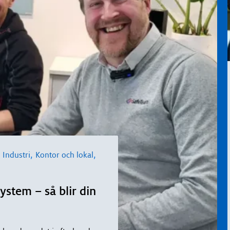
,
,
,
Industri
Kontor och lokal
stem – så blir din