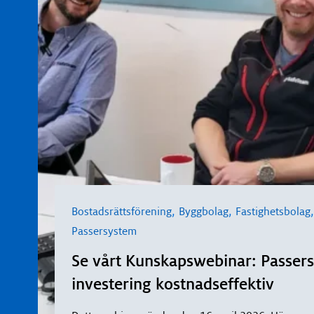
,
,
Bostadsrättsförening
Byggbolag
Fastighetsbolag
Passersystem
Se vårt Kunskapswebinar: Passersy
investering kostnadseffektiv