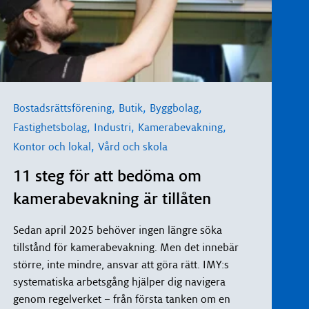
,
,
,
Bostadsrättsförening
Butik
Byggbolag
,
,
,
Fastighetsbolag
Industri
Kamerabevakning
,
Kontor och lokal
Vård och skola
11 steg för att bedöma om
kamerabevakning är tillåten
Sedan april 2025 behöver ingen längre söka
tillstånd för kamerabevakning. Men det innebär
större, inte mindre, ansvar att göra rätt. IMY:s
systematiska arbetsgång hjälper dig navigera
genom regelverket – från första tanken om en