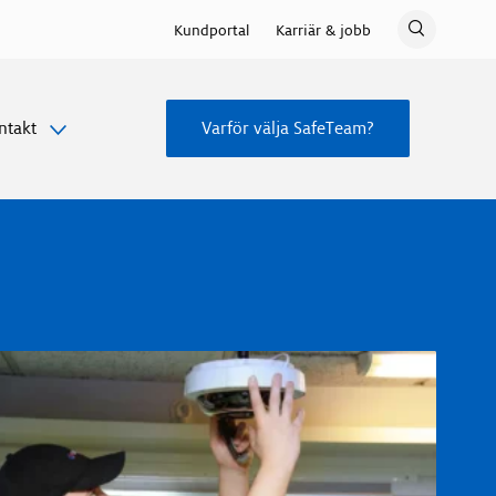
Kundportal
Karriär & jobb
ntakt
Varför välja SafeTeam?