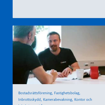
,
,
Bostadsrättsförening
Fastighetsbolag
,
,
Inbrottsskydd
Kamerabevakning
Kontor och