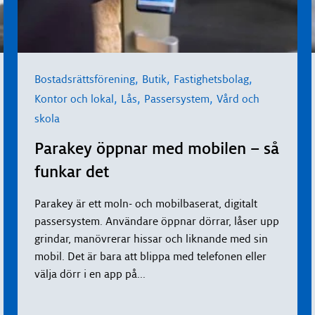
,
,
,
Bostadsrättsförening
Butik
Fastighetsbolag
,
,
,
Kontor och lokal
Lås
Passersystem
Vård och
skola
Parakey öppnar med mobilen – så
funkar det
Parakey är ett moln- och mobilbaserat, digitalt
passersystem. Användare öppnar dörrar, låser upp
grindar, manövrerar hissar och liknande med sin
mobil. Det är bara att blippa med telefonen eller
välja dörr i en app på
...