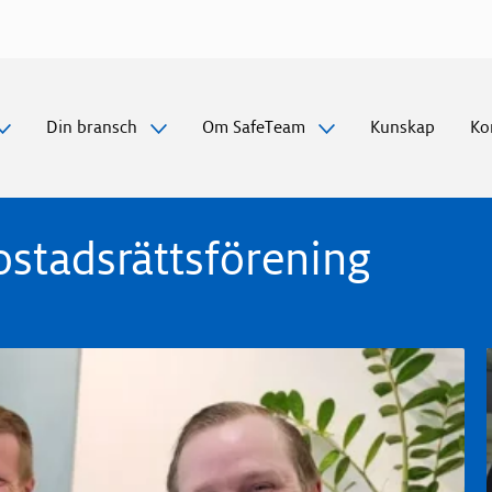
Gå
vidare
till
innehåll
Din bransch
Om SafeTeam
Kunskap
Ko
stadsrättsförening