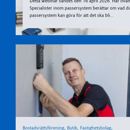
Detta webinar sändes den 16 april 2026. Här ovan 
Specialister inom passersystem berättar om vad du
passersystem kan göra för att det ska bli
...
,
,
,
Bostadsrättsförening
Butik
Fastighetsbolag