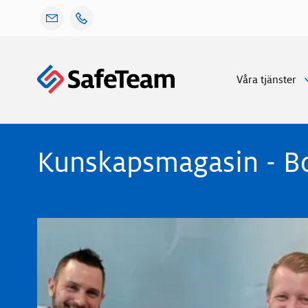
Gå
Våra tjänster
Kunskapsmagasin
vidare
till
innehåll
Kunskapsmagasin - Bo