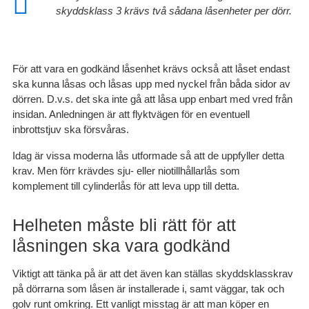
skyddsklass 3 krävs två sådana låsenheter per dörr.
För att vara en godkänd låsenhet krävs också att låset endast
ska kunna låsas och låsas upp med nyckel från båda sidor av
dörren. D.v.s. det ska inte gå att låsa upp enbart med vred från
insidan. Anledningen är att flyktvägen för en eventuell
inbrottstjuv ska försvåras.
Idag är vissa moderna lås utformade så att de uppfyller detta
krav. Men förr krävdes sju- eller niotillhållarlås som
komplement till cylinderlås för att leva upp till detta.
Helheten måste bli rätt för att
låsningen ska vara godkänd
Viktigt att tänka på är att det även kan ställas skyddsklasskrav
på dörrarna som låsen är installerade i, samt väggar, tak och
golv runt omkring. Ett vanligt misstag är att man köper en