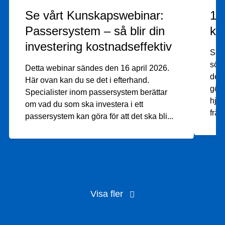
Se vårt Kunskapswebinar:
11
Passersystem – så blir din
ka
investering kostnadseffektiv
Seda
söka
Detta webinar sändes den 16 april 2026.
det 
Här ovan kan du se det i efterhand.
göra
Specialister inom passersystem berättar
hjäl
om vad du som ska investera i ett
från
passersystem kan göra för att det ska bli
...
Visa fler