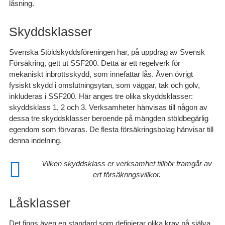
låsning.
Skyddsklasser
Svenska Stöldskyddsföreningen har, på uppdrag av Svensk
Försäkring, gett ut SSF200. Detta är ett regelverk för
mekaniskt inbrottsskydd, som innefattar lås. Även övrigt
fysiskt skydd i omslutningsytan, som väggar, tak och golv,
inkluderas i SSF200. Här anges tre olika skyddsklasser:
skyddsklass 1, 2 och 3. Verksamheter hänvisas till någon av
dessa tre skyddsklasser beroende på mängden stöldbegärlig
egendom som förvaras. De flesta försäkringsbolag hänvisar till
denna indelning.
Vilken skyddsklass er verksamhet tillhör framgår av
ert försäkringsvillkor.
Låsklasser
Det finns även en standard som definierar olika krav på själva