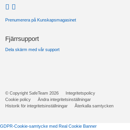
Prenumerera på Kunskapsmagasinet
Fjärrsupport
Dela skärm med vår support
Gå
© Copyright SafeTeam 2026
Integritetspolicy
vidare
Cookie policy
Ändra integritetsinställningar
till
Historik för integritetsinställningar
Återkalla samtycken
innehåll
GDPR-Cookie-samtycke med Real Cookie Banner