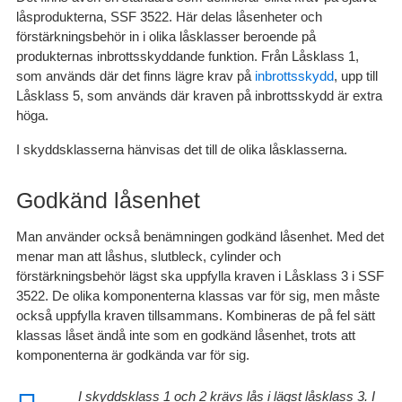
låsprodukterna, SSF 3522. Här delas låsenheter och
förstärkningsbehör in i olika låsklasser beroende på
produkternas inbrottsskyddande funktion. Från Låsklass 1,
som används där det finns lägre krav på
inbrottsskydd
, upp till
Låsklass 5, som används där kraven på inbrottsskydd är extra
höga.
I skyddsklasserna hänvisas det till de olika låsklasserna.
Godkänd låsenhet
Man använder också benämningen
godkänd låsenhet
. Med det
menar man att låshus, slutbleck, cylinder och
förstärkningsbehör lägst ska uppfylla kraven i Låsklass 3 i SSF
3522. De olika komponenterna klassas var för sig, men måste
också uppfylla kraven tillsammans. Kombineras de på fel sätt
klassas låset ändå inte som en godkänd låsenhet, trots att
komponenterna är godkända var för sig.
I skyddsklass 1 och 2 krävs lås i lägst låsklass 3. I