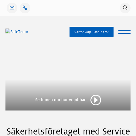
Gå
vidare
till
innehåll
Varför välja SafeTeam?
Se filmen om hur vi jobbar
Säkerhetsföretaget med Service