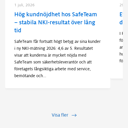
1 juli, 2026
29 j
Hög kundnöjdhet hos SafeTeam
Ett
– stabila NKI-resultat över lång
dör
tid
I Ry
för 
SafeTeam får fortsatt högt betyg av sina kunder
ansv
i ny NKI-mätning 2026: 4,6 av 5. Resultatet
huse
visar att kunderna är mycket nöjda med
förs
SafeTeam som säkerhetsleverantör och att
företagets långsiktiga arbete med service,
bemötande och
...
Visa fler