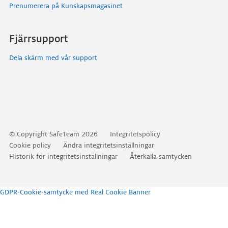
Prenumerera på Kunskapsmagasinet
Fjärrsupport
Dela skärm med vår support
Gå
© Copyright SafeTeam 2026
Integritetspolicy
vidare
Cookie policy
Ändra integritetsinställningar
till
Historik för integritetsinställningar
Återkalla samtycken
innehåll
GDPR-Cookie-samtycke med Real Cookie Banner