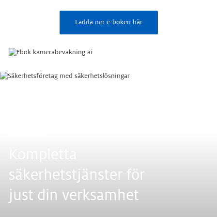
Ladda ner e-boken här
Branscher
Kompletta
säkerhetstjänster för
just din verksamhet