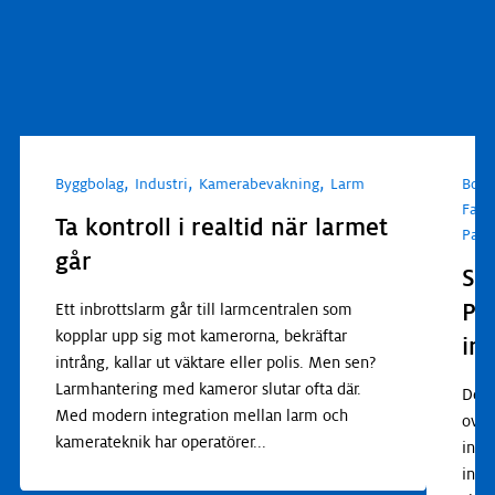
,
,
,
Byggbolag
Industri
Kamerabevakning
Larm
Bost
Fast
Ta kontroll i realtid när larmet
Pass
går
Se
Pa
Ett inbrottslarm går till larmcentralen som
kopplar upp sig mot kamerorna, bekräftar
in
intrång, kallar ut väktare eller polis. Men sen?
Larmhantering med kameror slutar ofta där.
Dett
Med modern integration mellan larm och
ovan
kamerateknik har operatörer
...
inom
inve