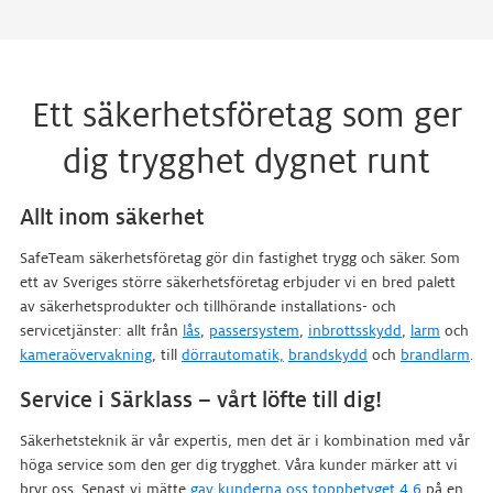
Ett säkerhetsföretag som ger
dig trygghet dygnet runt
Allt inom säkerhet
SafeTeam säkerhetsföretag gör din fastighet trygg och säker. Som
ett av Sveriges större säkerhetsföretag erbjuder vi en bred palett
av säkerhetsprodukter och tillhörande installations- och
servicetjänster: allt från
lås
,
passersystem
,
inbrottsskydd
,
larm
och
kameraövervakning
, till
dörrautomatik,
brandskydd
och
brandlarm
.
Service i Särklass – vårt löfte till dig!
Säkerhetsteknik är vår expertis, men det är i kombination med vår
höga service som den ger dig trygghet. Våra kunder märker att vi
bryr oss. Senast vi mätte
gav kunderna oss toppbetyget 4,6
på en