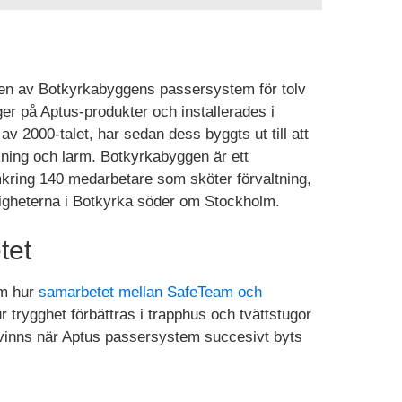
gen av Botkyrkabyggens passersystem för tolv
r på Aptus-produkter och installerades i
av 2000-talet, har sedan dess byggts ut till att
ing och larm. Botkyrkabyggen är ett
ring 140 medarbetare som sköter förvaltning,
tigheterna i Botkyrka söder om Stockholm.
tet
om hur
samarbetet mellan SafeTeam och
r trygghet förbättras i trapphus och tvättstugor
rvinns när Aptus passersystem succesivt byts