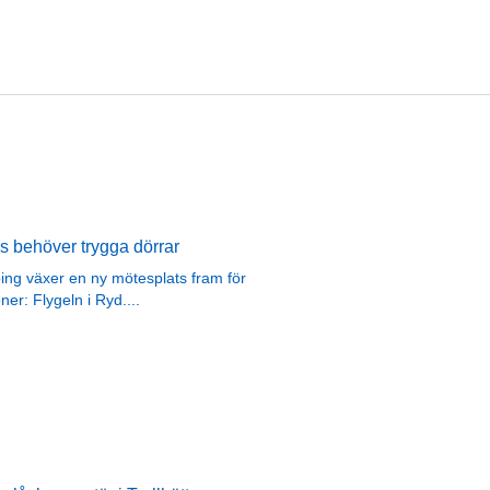
us behöver trygga dörrar
ping växer en ny mötesplats fram för
oner: Flygeln i Ryd.
...