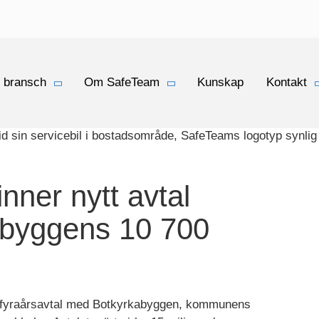
Gå
vidare
till
innehåll
 bransch
Om SafeTeam
Kunskap
Kontakt
nner nytt avtal
abyggens 10 700
t fyraårsavtal med Botkyrkabyggen, kommunens