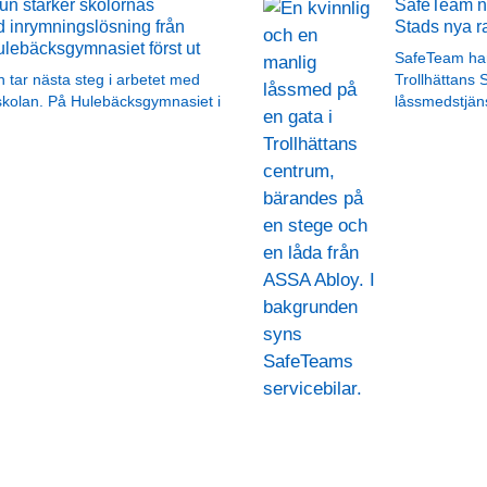
n stärker skolornas
SafeTeam ny
 inrymningslösning från
Stads nya r
lebäcksgymnasiet först ut
SafeTeam har 
tar nästa steg i arbetet med
Trollhättans 
skolan. På Hulebäcksgymnasiet i
låssmedstjäns