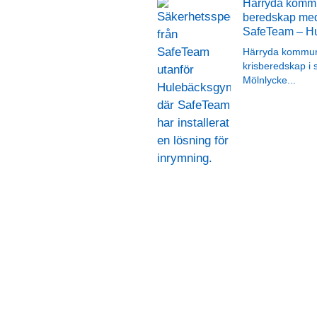
Härryda kommu
beredskap med
SafeTeam – Hu
Härryda kommun 
krisberedskap i 
Mölnlycke
...