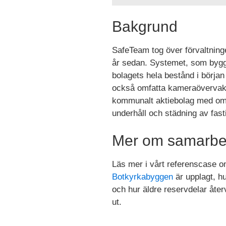
Bakgrund
SafeTeam tog över förvaltnin
år sedan. Systemet, som bygge
bolagets hela bestånd i början 
också omfatta kameraövervakn
kommunalt aktiebolag med omk
underhåll och städning av fas
Mer om samarbe
Läs mer i vårt referenscase 
Botkyrkabyggen
är upplagt, hu
och hur äldre reservdelar åte
ut.