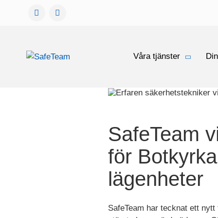
Gå
Våra tjänster
Din
vidare
till
innehåll
SafeTeam vi
för Botkyrk
lägenheter
SafeTeam har tecknat ett nyt