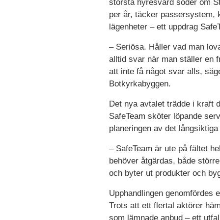
största hyresvärd söder om St
per år, täcker passersystem,
lägenheter – ett uppdrag SafeT
– Seriösa. Håller vad man lo
alltid svar när man ställer en 
att inte få något svar alls, sä
Botkyrkabyggen.
Det nya avtalet trädde i kraft 
SafeTeam sköter löpande servi
planeringen av det långsiktiga
– SafeTeam är ute på fältet 
behöver åtgärdas, både större
och byter ut produkter och by
Upphandlingen genomfördes enl
Trots att ett flertal aktörer h
som lämnade anbud – ett utfal