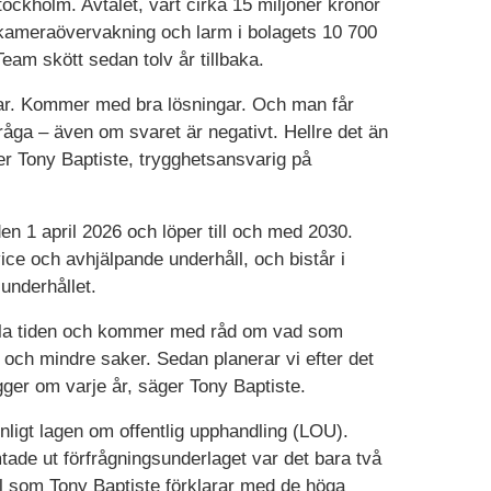
ockholm. Avtalet, värt cirka 15 miljoner kronor
 kameraövervakning och larm i bolagets 10 700
eam skött sedan tolv år tillbaka.
var. Kommer med bra lösningar. Och man får
fråga – även om svaret är negativt. Hellre det än
ger Tony Baptiste, trygghetsansvarig på
den 1 april 2026 och löper till och med 2030.
ce och avhjälpande underhåll, och bistår i
 underhållet.
hela tiden och kommer med råd om vad som
 och mindre saker. Sedan planerar vi efter det
gger om varje år, säger Tony Baptiste.
igt lagen om offentlig upphandling (LOU).
ämtade ut förfrågningsunderlaget var det bara två
l som Tony Baptiste förklarar med de höga