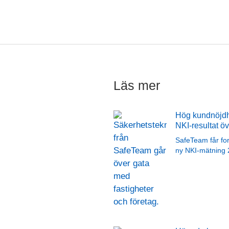
Läs mer
Hög kundnöjdh
NKI-resultat öv
SafeTeam får for
ny NKI-mätning 