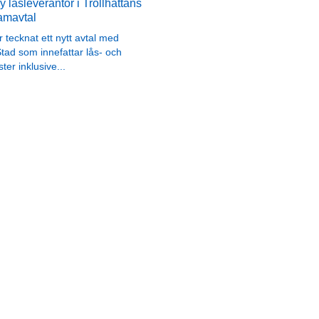
 låsleverantör i Trollhättans
amavtal
tecknat ett nytt avtal med
Stad som innefattar lås- och
ter inklusive
...