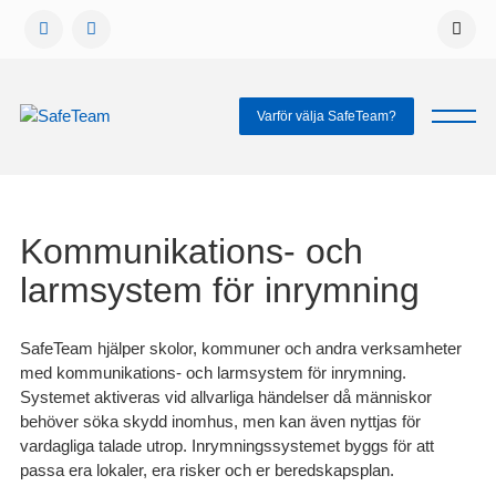
Gå
vidare
till
innehåll
Varför välja SafeTeam?
Kommunikations- och
larmsystem för inrymning
SafeTeam hjälper skolor, kommuner och andra verksamheter
med kommunikations- och larmsystem för inrymning.
Systemet aktiveras vid allvarliga händelser då människor
behöver söka skydd inomhus, men kan även nyttjas för
vardagliga talade utrop. Inrymningssystemet byggs för att
passa era lokaler, era risker och er beredskapsplan.