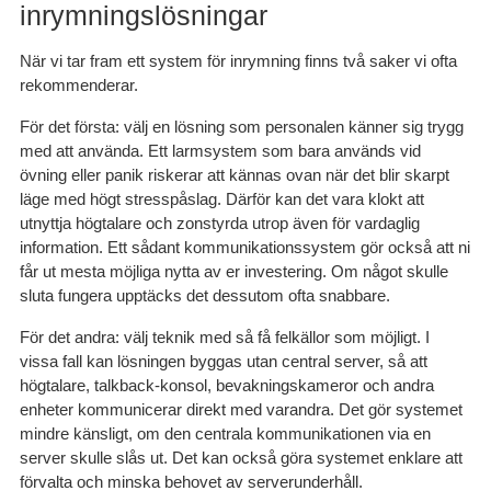
inrymningslösningar
När vi tar fram ett system för inrymning finns två saker vi ofta
rekommenderar.
För det första: välj en lösning som personalen känner sig trygg
med att använda.
Ett larmsystem som bara används vid
övning eller panik riskerar att kännas ovan när det blir skarpt
läge med högt stresspåslag. Därför kan det vara klokt att
utnyttja högtalare och zonstyrda utrop även för vardaglig
information. Ett sådant kommunikationssystem gör också att ni
får ut mesta möjliga nytta av er investering. Om något skulle
sluta fungera upptäcks det dessutom ofta snabbare.
För det andra: välj teknik med så få felkällor som möjligt.
I
vissa fall kan lösningen byggas utan central server, så att
högtalare, talkback-konsol, bevakningskameror och andra
enheter kommunicerar direkt med varandra. Det gör systemet
mindre känsligt, om den centrala kommunikationen via en
server skulle slås ut. Det kan också göra systemet enklare att
förvalta och minska behovet av serverunderhåll.