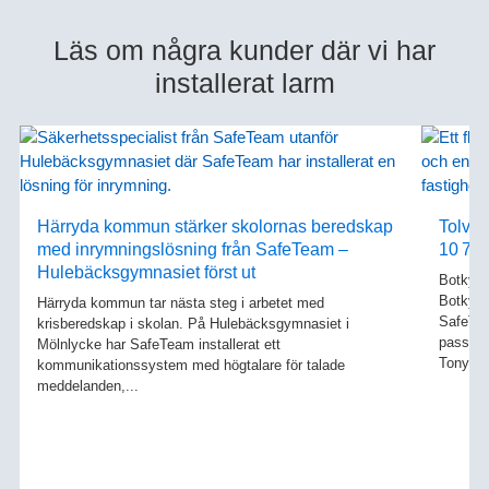
Läs om några kunder där vi har
installerat larm
Härryda kommun stärker skolornas beredskap
Tolv å
med inrymningslösning från SafeTeam –
10 700
Hulebäcksgymnasiet först ut
Botkyrk
Botkyrk
Härryda kommun tar nästa steg i arbetet med
SafeTeam
krisberedskap i skolan. På Hulebäcksgymnasiet i
passers
Mölnlycke har SafeTeam installerat ett
Tony
...
kommunikationssystem med högtalare för talade
meddelanden,
...