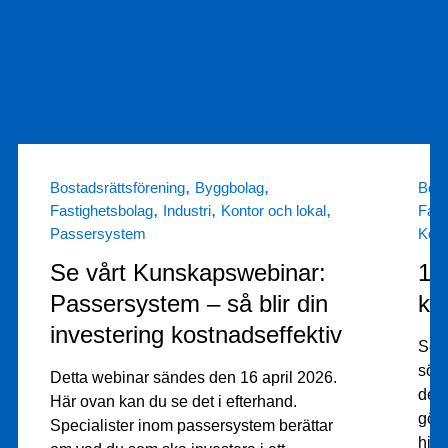
,
,
Bostadsrättsförening
Byggbolag
Bost
,
,
,
Fastighetsbolag
Industri
Kontor och lokal
Fast
Passersystem
Kont
Se vårt Kunskapswebinar:
11
Passersystem – så blir din
ka
investering kostnadseffektiv
Seda
söka
Detta webinar sändes den 16 april 2026.
det 
Här ovan kan du se det i efterhand.
göra
Specialister inom passersystem berättar
hjäl