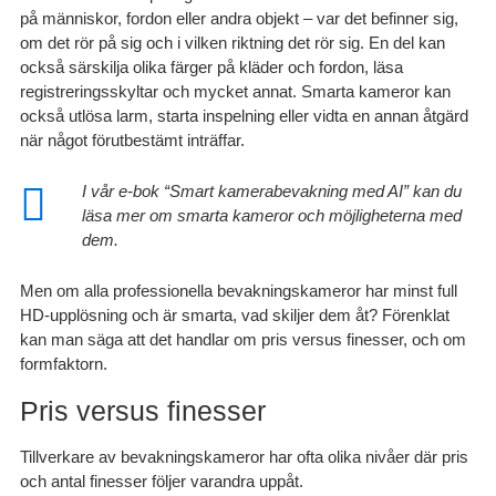
på människor, fordon eller andra objekt – var det befinner sig,
om det rör på sig och i vilken riktning det rör sig. En del kan
också särskilja olika färger på kläder och fordon, läsa
registreringsskyltar och mycket annat. Smarta kameror kan
också utlösa larm, starta inspelning eller vidta en annan åtgärd
när något förutbestämt inträffar.
I vår e-bok “
Smart kamerabevakning med AI”
kan du
läsa mer om smarta kameror och möjligheterna med
dem.
Ladda ned den kostnadsfritt.
Men om alla professionella bevakningskameror har minst full
HD-upplösning och är smarta, vad skiljer dem åt? Förenklat
kan man säga att det handlar om pris versus finesser, och om
formfaktorn.
Pris versus finesser
Tillverkare av bevakningskameror har ofta olika nivåer där pris
och antal finesser följer varandra uppåt.