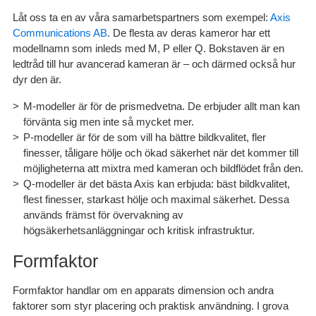
Låt oss ta en av våra samarbetspartners som exempel:
Axis
Communications AB
. De flesta av deras kameror har ett
modellnamn som inleds med M, P eller Q. Bokstaven är en
ledtråd till hur avancerad kameran är – och därmed också hur
dyr den är.
M-modeller
är för de prismedvetna. De erbjuder allt man kan
förvänta sig men inte så mycket mer.
P-modeller
är för de som vill ha bättre bildkvalitet, fler
finesser, tåligare hölje och ökad säkerhet när det kommer till
möjligheterna att mixtra med kameran och bildflödet från den.
Q-modeller
är det bästa Axis kan erbjuda: bäst bildkvalitet,
flest finesser, starkast hölje och maximal säkerhet. Dessa
används främst för övervakning av
högsäkerhetsanläggningar och kritisk infrastruktur.
Formfaktor
Formfaktor handlar om en apparats dimension och andra
faktorer som styr placering och praktisk användning. I grova