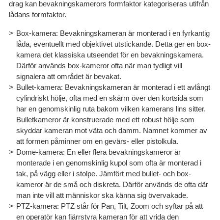
drag kan bevakningskamerors formfaktor kategoriseras utifrån
lådans formfaktor.
Box-kamera:
Bevakningskameran är monterad i en fyrkantig
låda, eventuellt med objektivet utstickande. Detta ger en box-
kamera det klassiska utseendet för en bevakningskamera.
Därför används box-kameror ofta när man tydligt vill
signalera att området är bevakat.
Bullet-kamera:
Bevakningskameran är monterad i ett avlångt
cylindriskt hölje, ofta med en skärm över den kortsida som
har en genomskinlig ruta bakom vilken kamerans lins sitter.
Bulletkameror är konstruerade med ett robust hölje som
skyddar kameran mot väta och damm. Namnet kommer av
att formen påminner om en gevärs- eller pistolkula.
Dome-kamera:
En eller flera bevakningskameror är
monterade i en genomskinlig kupol som ofta är monterad i
tak, på vägg eller i stolpe. Jämfört med bullet- och box-
kameror är de små och diskreta. Därför används de ofta där
man inte vill att människor ska känna sig övervakade.
PTZ-kamera:
PTZ står för Pan, Tilt, Zoom och syftar på att
en operatör kan fjärrstyra kameran för att vrida den