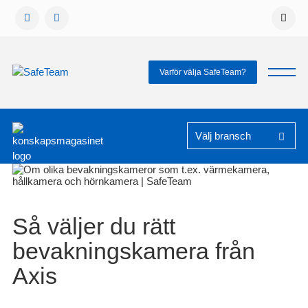
Gå
vidare
till
innehåll
Varför välja SafeTeam?
Så väljer du rätt
bevakningskamera från
Axis