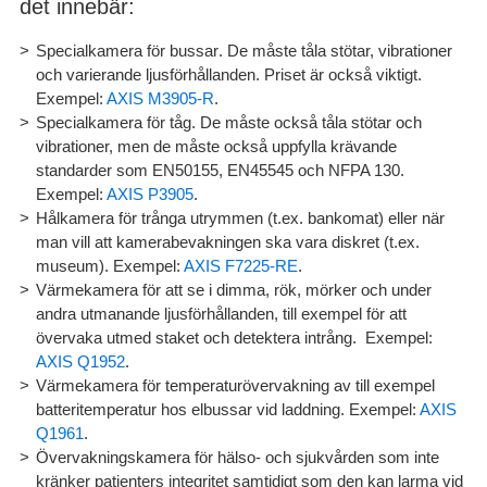
det innebär:
Specialkamera för bussar
. De måste tåla stötar, vibrationer
och varierande ljusförhållanden. Priset är också viktigt.
Exempel:
AXIS M3905-R
.
Specialkamera för tåg
. De måste också tåla stötar och
vibrationer, men de måste också uppfylla krävande
standarder som EN50155, EN45545 och NFPA 130.
Exempel:
AXIS P3905
.
Hålkamera för trånga utrymmen
(t.ex. bankomat) eller när
man vill att kamerabevakningen ska vara diskret (t.ex.
museum). Exempel:
AXIS F7225-RE
.
Värmekamera för att se i dimma, rök, mörker
och under
andra utmanande ljusförhållanden, till exempel för att
övervaka utmed staket och detektera intrång. Exempel:
AXIS Q1952
.
Värmekamera för temperaturövervakning
av till exempel
batteritemperatur hos elbussar vid laddning. Exempel:
AXIS
Q1961
.
Övervakningskamera för hälso- och sjukvården
som inte
kränker patienters integritet samtidigt som den kan larma vid