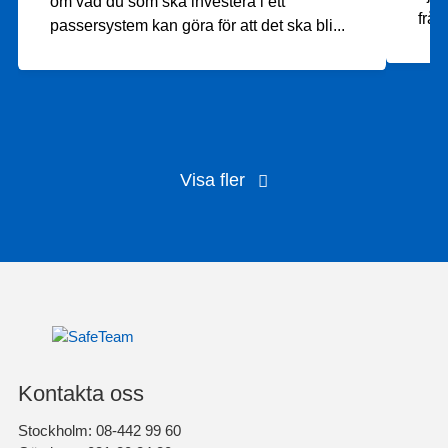
om vad du som ska investera i ett
från
passersystem kan göra för att det ska bli
...
Visa fler
Kontakta oss
Stockholm: 08-442 99 60