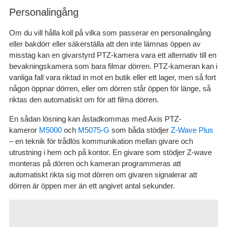
Personalingång
Om du vill hålla koll på vilka som passerar en personalingång
eller bakdörr eller säkerställa att den inte lämnas öppen av
misstag kan en givarstyrd PTZ-kamera vara ett alternativ till en
bevakningskamera som bara filmar dörren. PTZ-kameran kan i
vanliga fall vara riktad in mot en butik eller ett lager, men så fort
någon öppnar dörren, eller om dörren står öppen för länge, så
riktas den automatiskt om för att filma dörren.
En sådan lösning kan åstadkommas med Axis PTZ-
kameror
M5000
och
M5075-G
som båda stödjer
Z-Wave Plus
– en teknik för trådlös kommunikation mellan givare och
utrustning i hem och på kontor. En givare som stödjer Z-wave
monteras på dörren och kameran programmeras att
automatiskt rikta sig mot dörren om givaren signalerar att
dörren är öppen mer än ett angivet antal sekunder.