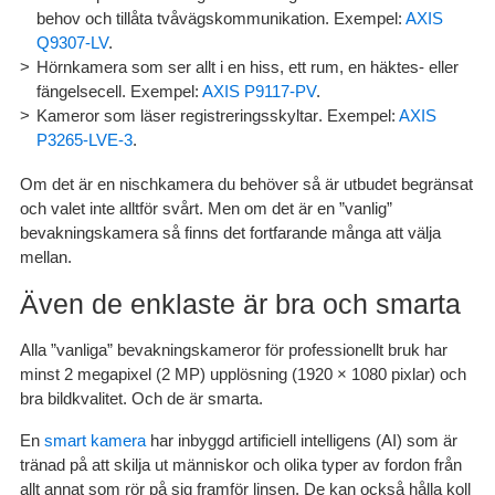
behov och tillåta tvåvägskommunikation. Exempel:
AXIS
Q9307-LV
.
Hörnkamera
som ser allt i en hiss, ett rum, en häktes- eller
fängelsecell. Exempel:
AXIS P9117-PV
.
Kameror som läser registreringsskyltar
. Exempel:
AXIS
P3265-LVE-3
.
Om det är en nischkamera du behöver så är utbudet begränsat
och valet inte alltför svårt. Men om det är en ”vanlig”
bevakningskamera så finns det fortfarande många att välja
mellan.
Även de enklaste är bra och smarta
Alla ”vanliga” bevakningskameror för professionellt bruk har
minst 2 megapixel (2 MP) upplösning (1920 × 1080 pixlar) och
bra bildkvalitet. Och de är smarta.
En
smart kamera
har inbyggd artificiell intelligens (AI) som är
tränad på att skilja ut människor och olika typer av fordon från
allt annat som rör på sig framför linsen. De kan också hålla koll