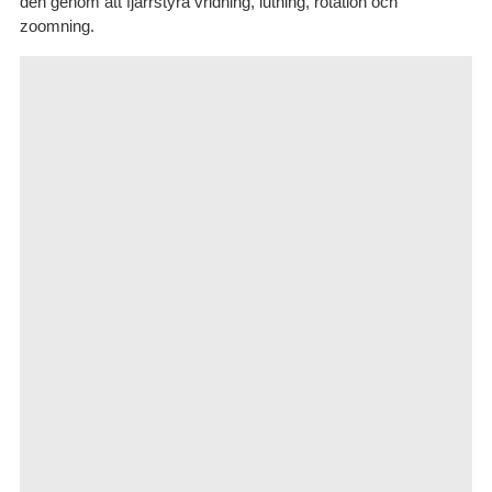
den genom att fjärrstyra vridning, lutning, rotation och
zoomning.