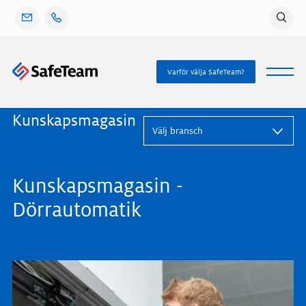
Gå
vidare
till
innehåll
Varför välja SafeTeam?
Kunskapsmagasin
Kunskapsmagasin -
Dörrautomatik