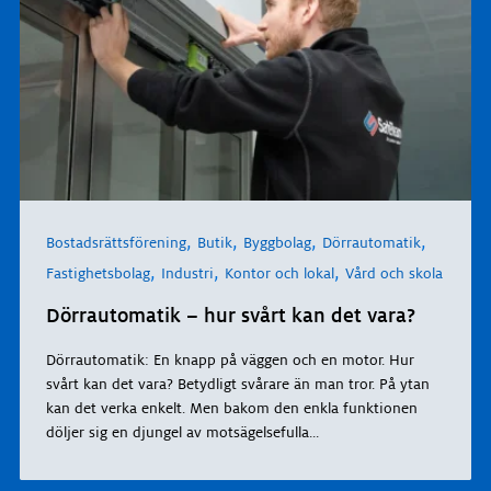
,
,
,
,
Bostadsrättsförening
Butik
Byggbolag
Dörrautomatik
,
,
,
Fastighetsbolag
Industri
Kontor och lokal
Vård och skola
Dörrautomatik – hur svårt kan det vara?
Dörrautomatik: En knapp på väggen och en motor. Hur
svårt kan det vara? Betydligt svårare än man tror. På ytan
kan det verka enkelt. Men bakom den enkla funktionen
döljer sig en djungel av motsägelsefulla
...