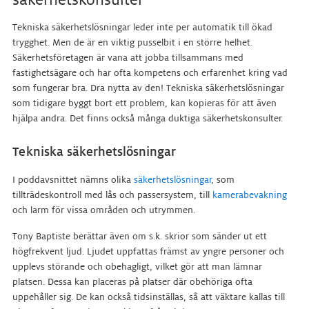
Tekniska säkerhetslösningar leder inte per automatik till ökad
trygghet. Men de är en viktig pusselbit i en större helhet.
Säkerhetsföretagen är vana att jobba tillsammans med
fastighetsägare och har ofta kompetens och erfarenhet kring vad
som fungerar bra. Dra nytta av den! Tekniska säkerhetslösningar
som tidigare byggt bort ett problem, kan kopieras för att även
hjälpa andra. Det finns också många duktiga säkerhetskonsulter.
Tekniska säkerhetslösningar
I poddavsnittet nämns olika
säkerhetslösningar
, som
tillträdeskontroll med lås och passersystem, till
kamerabevakning
och larm för vissa områden och utrymmen.
Tony Baptiste berättar även om s.k. skrior som sänder ut ett
högfrekvent ljud. Ljudet uppfattas främst av yngre personer och
upplevs störande och obehagligt, vilket gör att man lämnar
platsen. Dessa kan placeras på platser där obehöriga ofta
uppehåller sig. De kan också tidsinställas, så att väktare kallas till