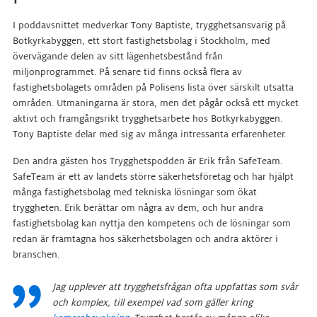
I poddavsnittet medverkar Tony Baptiste, trygghetsansvarig på
Botkyrkabyggen, ett stort fastighetsbolag i Stockholm, med
övervägande delen av sitt lägenhetsbestånd från
miljonprogrammet. På senare tid finns också flera av
fastighetsbolagets områden på Polisens lista över särskilt utsatta
områden. Utmaningarna är stora, men det pågår också ett mycket
aktivt och framgångsrikt trygghetsarbete hos Botkyrkabyggen.
Tony Baptiste delar med sig av många intressanta erfarenheter.
Den andra gästen hos Trygghetspodden är Erik från SafeTeam.
SafeTeam är ett av landets större säkerhetsföretag och har hjälpt
många fastighetsbolag med tekniska lösningar som ökat
tryggheten. Erik berättar om några av dem, och hur andra
fastighetsbolag kan nyttja den kompetens och de lösningar som
redan är framtagna hos säkerhetsbolagen och andra aktörer i
branschen.
Jag upplever att trygghetsfrågan ofta uppfattas som svår
och komplex, till exempel vad som gäller kring