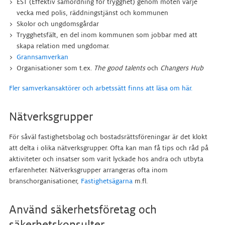
EST (Effektiv samordning för trygghet) genom möten varje
vecka med polis, räddningstjänst och kommunen
Skolor och ungdomsgårdar
Trygghetsfält, en del inom kommunen som jobbar med att
skapa relation med ungdomar.
Grannsamverkan
Organisationer som t.ex.
The good talents
och
Changers Hub
Fler samverkansaktörer och arbetssätt finns att läsa om här.
Nätverksgrupper
För såväl fastighetsbolag och bostadsrättsföreningar är det klokt
att delta i olika nätverksgrupper. Ofta kan man få tips och råd på
aktiviteter och insatser som varit lyckade hos andra och utbyta
erfarenheter. Nätverksgrupper arrangeras ofta inom
branschorganisationer,
Fastighetsägarna
m.fl.
Använd säkerhetsföretag och
säkerhetskonsulter