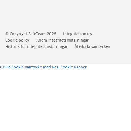
Gå
© Copyright SafeTeam 2026
Integritetspolicy
vidare
Cookie policy
Ändra integritetsinställningar
till
Historik för integritetsinställningar
Återkalla samtycken
innehåll
GDPR-Cookie-samtycke med Real Cookie Banner