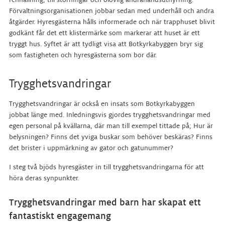
Förvaltningsorganisationen jobbar sedan med underhåll och andra
åtgärder. Hyresgästerna hålls informerade och när trapphuset blivit
godkänt får det ett klistermärke som markerar att huset är ett
tryggt hus. Syftet är att tydligt visa att Botkyrkabyggen bryr sig
som fastigheten och hyresgästerna som bor där.
Trygghetsvandringar
Trygghetsvandringar är också en insats som Botkyrkabyggen
jobbat länge med. Inledningsvis gjordes trygghetsvandringar med
egen personal på kvällarna, där man till exempel tittade på; Hur är
belysningen? Finns det yviga buskar som behöver beskäras? Finns
det brister i uppmärkning av gator och gatunummer?
I steg två bjöds hyresgäster in till trygghetsvandringarna för att
höra deras synpunkter.
Trygghetsvandringar med barn har skapat ett
fantastiskt engagemang