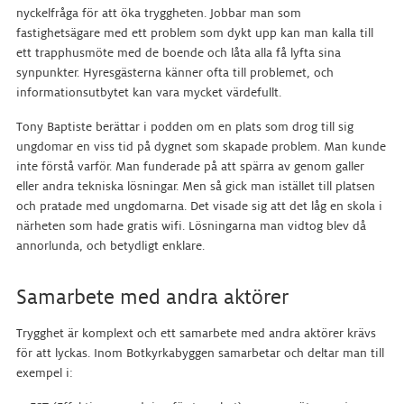
nyckelfråga för att öka tryggheten. Jobbar man som
fastighetsägare med ett problem som dykt upp kan man kalla till
ett trapphusmöte med de boende och låta alla få lyfta sina
synpunkter. Hyresgästerna känner ofta till problemet, och
informationsutbytet kan vara mycket värdefullt.
Tony Baptiste berättar i podden om en plats som drog till sig
ungdomar en viss tid på dygnet som skapade problem. Man kunde
inte förstå varför. Man funderade på att spärra av genom galler
eller andra tekniska lösningar. Men så gick man istället till platsen
och pratade med ungdomarna. Det visade sig att det låg en skola i
närheten som hade gratis wifi. Lösningarna man vidtog blev då
annorlunda, och betydligt enklare.
Samarbete med andra aktörer
Trygghet är komplext och ett samarbete med andra aktörer krävs
för att lyckas. Inom Botkyrkabyggen samarbetar och deltar man till
exempel i: