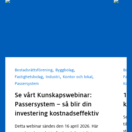
,
,
Bostadsrättsförening
Byggbolag
Bost
,
,
,
Fastighetsbolag
Industri
Kontor och lokal
Fast
Passersystem
Kont
Se vårt Kunskapswebinar:
11
Passersystem – så blir din
ka
investering kostnadseffektiv
Seda
till
Detta webinar sändes den 16 april 2026. Här
stör