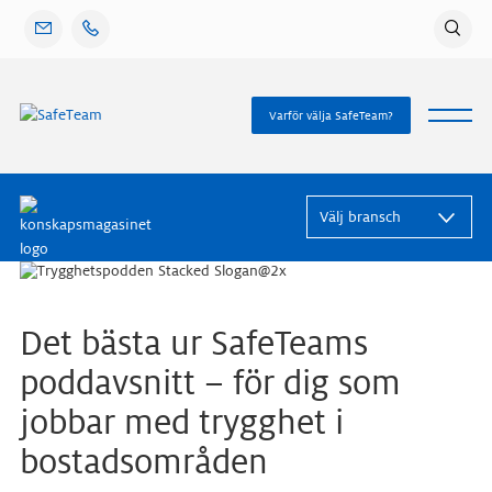
Gå
vidare
till
innehåll
Varför välja SafeTeam?
Det bästa ur SafeTeams
poddavsnitt – för dig som
jobbar med trygghet i
bostadsområden