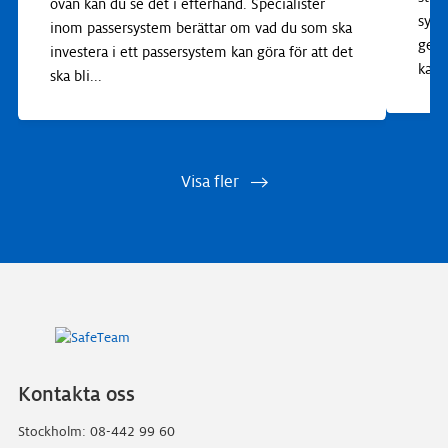
ovan kan du se det i efterhand. Specialister
syst
inom passersystem berättar om vad du som ska
geno
investera i ett passersystem kan göra för att det
kam
ska bli
...
Visa fler
Kontakta oss
Stockholm: 08-442 99 60