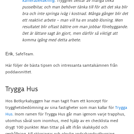
kamerabevakning
. Trygghet består av många olika
pusselbitar, och man behöver tänka till för att det ska blir
bra och inte springa iväg i kostnad. Många gånger blir det
ett reaktivt arbete – man vill ha en snabb lösning. Men
resultatet blir oftast bättre om man jobbar förebyggande.
Det är lättare sagt än gjort, men därför så viktigt att
komma igång med detta arbete.
Erik
, SafeTeam.
Här följer de bästa tipsen och intressanta samtalsämnen från
poddavsnittet.
Trygga Hus
Hos Botkyrkabyggen har man tagit fram ett koncept för
trygghetsbedömning av sina fastigheter som man kallar för
Trygga
Hus
. Inom ramen för Trygga Hus går man igenom varje trapphus,
utomhus såväl som inomhus, med hjälp av en checklista med
drygt 100 punkter. Man tittar på allt ifrån skalskydd och
renhållning, till störningar och olovlig andrahandsuthyrning.