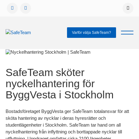
Gå
vidare
till
innehåll
Varför välja SafeTeam?
SafeTeam sköter
nyckelhantering för
ByggVesta i Stockholm
Bostadsföretaget ByggVesta ger SafeTeam totalansvar för att
sköta hantering av nycklar i deras hyresrätter och
studentlägenheter i Stockholm. SafeTeam tar hand om all
nyckelhantering från inflyttning och borttappade nycklar till
utflyttning. Uppdraget omfattar cirka 2100 lägenheter.