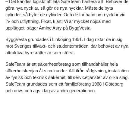
– Det kändes logiskt att låta SafeTeam hantera allt. Behöver de
göra nya nycklar, så gör de nya nycklar. Måste de byta
cylinder, så byter de cylinder. Och de tar hand om nycklar vid
in- och utflyttning. Fixat, klart! Vi är mycket nöjda med
upplägget, säger Amine Asry på ByggVesta.
ByggVesta grundades i Linköping 1951. I dag riktar de in sig
mot Sveriges tillväxt- och studentområden, där behovet av nya
attraktiva hyresrätter är som störst.
SafeTeam är ett säkerhetsföretag som tillhandahåller hela
säkerhetskedjan åt sina kunder. Allt ifrån rådgivning, installation
av fysisk och teknisk säkerhet, till servicetjänster av olika slag.
SafeTeam grundades som ett familjeföretag 1968 i Göteborg
och drivs och ägs idag av andra generationen.