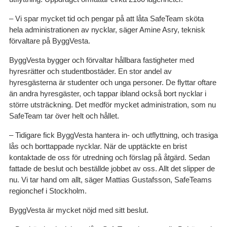
– Vi spar mycket tid och pengar på att låta SafeTeam sköta
hela administrationen av nycklar, säger Amine Asry, teknisk
förvaltare på ByggVesta.
ByggVesta bygger och förvaltar hållbara fastigheter med
hyresrätter och studentbostäder. En stor andel av
hyresgästerna är studenter och unga personer. De flyttar oftare
än andra hyresgäster, och tappar ibland också bort nycklar i
större utsträckning. Det medför mycket administration, som nu
SafeTeam tar över helt och hållet.
– Tidigare fick ByggVesta hantera in- och utflyttning, och trasiga
lås och borttappade nycklar. När de upptäckte en brist
kontaktade de oss för utredning och förslag på åtgärd. Sedan
fattade de beslut och beställde jobbet av oss. Allt det slipper de
nu. Vi tar hand om allt, säger Mattias Gustafsson, SafeTeams
regionchef i Stockholm.
ByggVesta är mycket nöjd med sitt beslut.