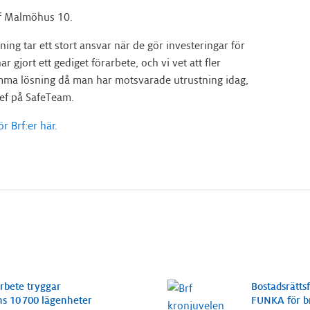
rf Malmöhus 10.
ning tar ett stort ansvar när de gör investeringar för
jort ett gediget förarbete, och vi vet att fler
amma lösning då man har motsvarade utrustning idag,
ef på SafeTeam.
r Brf:er här.
rbete tryggar
Bostadsrätts
s 10 700 lägenheter
FUNKA för b