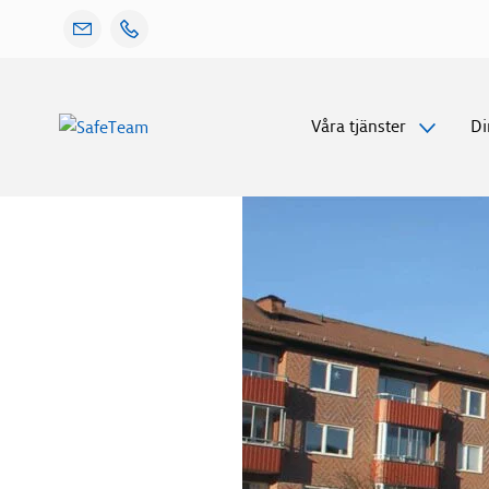
Gå
Våra tjänster
Di
vidare
till
innehåll