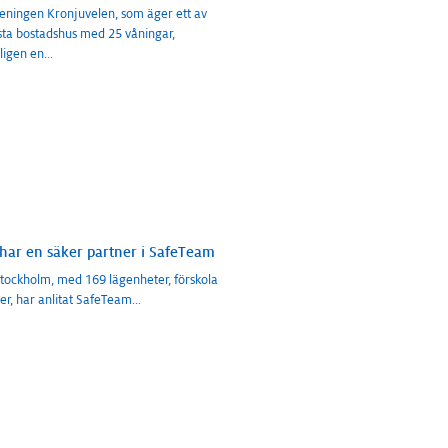
reningen Kronjuvelen, som äger ett av
ta bostadshus med 25 våningar,
ligen en
...
7 har en säker partner i SafeTeam
i Stockholm, med 169 lägenheter, förskola
er, har anlitat SafeTeam
...