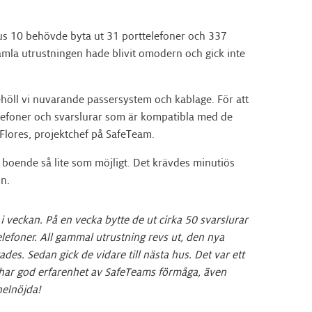
s 10 behövde byta ut 31 porttelefoner och 337
gamla utrustningen hade blivit omodern och gick inte
ehöll vi nuvarande passersystem och kablage. För att
elefoner och svarslurar som är kompatibla med de
 Flores, projektchef på SafeTeam.
e boende så lite som möjligt. Det krävdes minutiös
n.
i veckan. På en vecka bytte de ut cirka 50 svarslurar
lefoner. All gammal utrustning revs ut, den nya
ades. Sedan gick de vidare till nästa hus. Det var ett
 har god erfarenhet av SafeTeams förmåga, även
helnöjda!