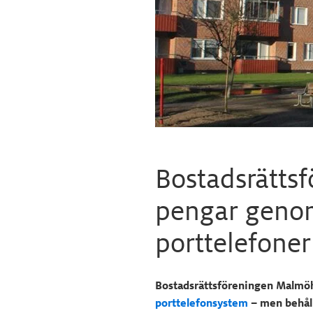
Bostadsrättsf
pengar genom
porttelefoner
Bostadsrättsföreningen Malmöh
porttelefonsystem
– men behåll