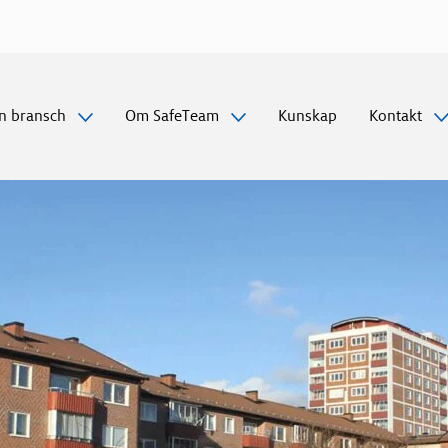
Gå
vidare
till
innehåll
n bransch
Om SafeTeam
Kunskap
Kontakt