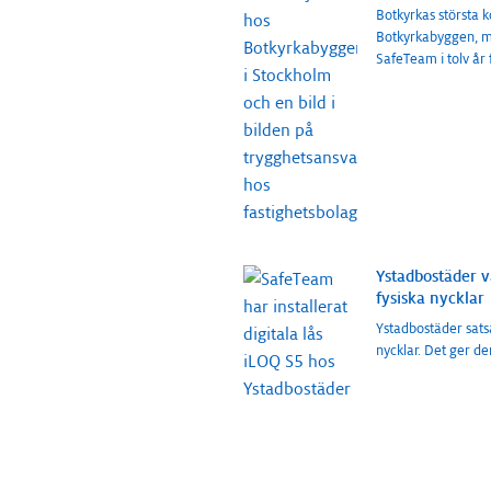
Botkyrkas största
Botkyrkabyggen, me
SafeTeam i tolv år 
Ystadbostäder v
fysiska nycklar
Ystadbostäder satsa
nycklar. Det ger d