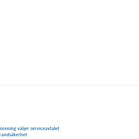
förening väljer serviceavtalet
randsäkerhet