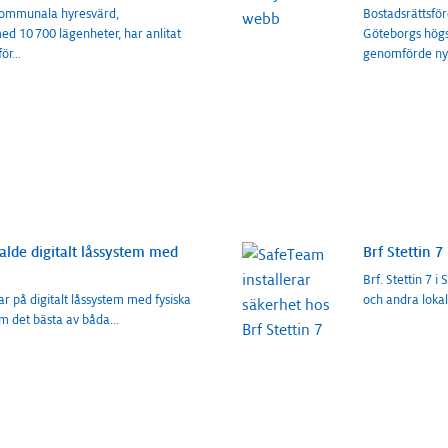
 kommunala hyresvärd,
Bostadsrättsfö
d 10 700 lägenheter, har anlitat
Göteborgs högs
för
...
genomförde ny
alde digitalt låssystem med
Brf Stettin 
Brf. Stettin 7 
r på digitalt låssystem med fysiska
och andra lokal
em det bästa av båda
...