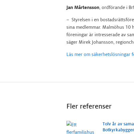
Jan Mårtensson
, ordförande i B
– Styrelsen i en bostadsrättsföre
sina medlemmar. Malmöhus 10 har g
föreningar är intresserade av s
säger Mirek Johansson, regionch
Läs mer om säkerhetslösningar fö
Fler referenser
Tolv år av sama
Botkyrkabyggen