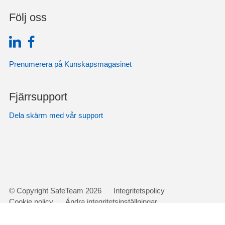
Följ oss
Prenumerera på Kunskapsmagasinet
Fjärrsupport
Dela skärm med vår support
Gå
© Copyright SafeTeam 2026
Integritetspolicy
vidare
Cookie policy
Ändra integritetsinställningar
till
Historik för integritetsinställningar
Återkalla samtycken
innehåll