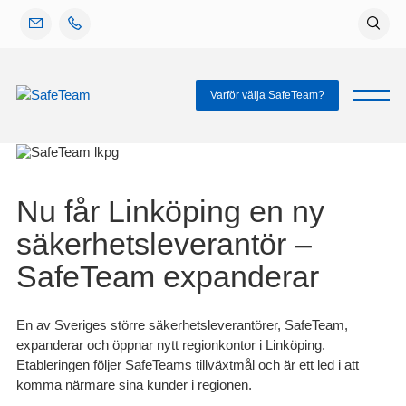
Gå
vidare
till
innehåll
Varför välja SafeTeam?
Nu får Linköping en ny
säkerhetsleverantör –
SafeTeam expanderar
En av Sveriges större säkerhetsleverantörer, SafeTeam,
expanderar och öppnar nytt regionkontor i Linköping.
Etableringen följer SafeTeams tillväxtmål och är ett led i att
komma närmare sina kunder i regionen.