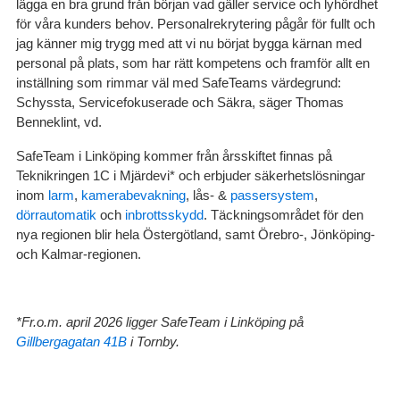
lägga en bra grund från början vad gäller service och lyhördhet
för våra kunders behov. Personalrekrytering pågår för fullt och
jag känner mig trygg med att vi nu börjat bygga kärnan med
personal på plats, som har rätt kompetens och framför allt en
inställning som rimmar väl med SafeTeams värdegrund:
Schyssta, Servicefokuserade och Säkra, säger Thomas
Benneklint, vd.
SafeTeam i Linköping kommer från årsskiftet finnas på
Teknikringen 1C i Mjärdevi* och erbjuder säkerhetslösningar
inom
larm
,
kamerabevakning
, lås- &
passersystem
,
dörrautomatik
och
inbrottsskydd
. Täckningsområdet för den
nya regionen blir hela Östergötland, samt Örebro-, Jönköping-
och Kalmar-regionen.
*Fr.o.m. april 2026 ligger SafeTeam i Linköping på
Gillbergagatan 41B
i Tornby.