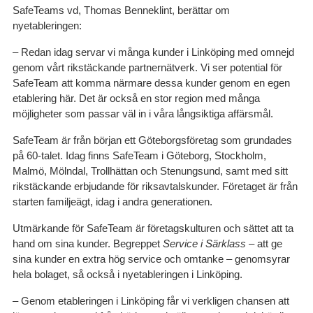
SafeTeams vd, Thomas Benneklint, berättar om
nyetableringen:
– Redan idag servar vi många kunder i Linköping med omnejd
genom vårt rikstäckande partnernätverk. Vi ser potential för
SafeTeam att komma närmare dessa kunder genom en egen
etablering här. Det är också en stor region med många
möjligheter som passar väl in i våra långsiktiga affärsmål.
SafeTeam är från början ett Göteborgsföretag som grundades
på 60-talet. Idag finns SafeTeam i Göteborg, Stockholm,
Malmö, Mölndal, Trollhättan och Stenungsund, samt med sitt
rikstäckande erbjudande för riksavtalskunder. Företaget är från
starten familjeägt, idag i andra generationen.
Utmärkande för SafeTeam är företagskulturen och sättet att ta
hand om sina kunder. Begreppet
Service i Särklass
– att ge
sina kunder en extra hög service och omtanke – genomsyrar
hela bolaget, så också i nyetableringen i Linköping.
– Genom etableringen i Linköping får vi verkligen chansen att