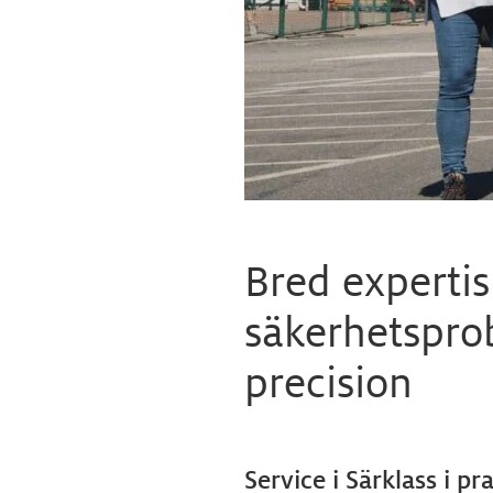
Bred expertis
säkerhetspr
precision
Service i Särklass i p