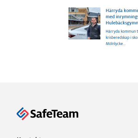
Härryda kommun
med inrymnings
Hulebäcksgymna
Härryda kommun ta
krisberedskap i sk
Mölnlycke
...