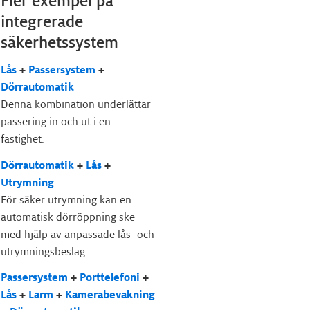
Fler exempel på
integrerade
säkerhetssystem
Lås
+
Passersystem
+
Dörrautomatik
Denna kombination underlättar
passering in och ut i en
fastighet.
Dörrautomatik
+
Lås
+
Utrymning
För säker utrymning kan en
automatisk dörröppning ske
med hjälp av anpassade lås- och
utrymningsbeslag.
Passersystem
+
Porttelefoni
+
Lås
+
Larm
+
Kamerabevakning