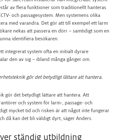
står av flera funktioner som traditionellt hanteras
, CCTV- och passagesystem. Men systemens olika
era med varandra. Det gör att till exempel ett larm
ökare nekas att passera en dörr – samtidigt som en
kunna identifiera besökaren.
t integrerat system ofta en initialt dyrare
etalar den av sig – ibland många gånger om.
rhetsteknik gör det betydligt lättare att hantera.
ik gör det betydligt lättare att hantera. Att
ntörer och system för larm-, passage- och
gt mycket tid och risken är att något inte fungerar
ch då kan det bli väldigt dyrt, säger Anders.
äver ständig utbildning