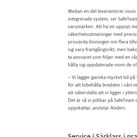
Medan en del leverantörer inom 
integrerade system, ser SafeTeam 
varumärken. Att ha en uppsjö med 
säkerhetsutmaningar med precis
prisvärda lösningen om flera tillv
sig vara framgångsrikt, men bako
ta ansvaret som följer med en råd
hålla sig uppdaterade inom de o
– Vi lägger ganska mycket tid på 
för att bibehålla bredden i vårt 
att säkerställa att vi ligger i ytt
Det är så vi jobbar på SafeTeam 
uppskattar, avslutar Anders.
Service i Särklass i pr