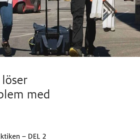
 löser
oblem med
raktiken – DEL 2