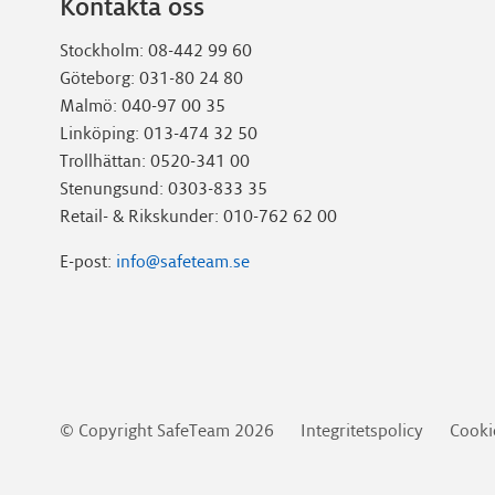
Kontakta oss
Stockholm: 08-442 99 60
Göteborg: 031-80 24 80
Malmö: 040-97 00 35
Linköping: 013-474 32 50
Trollhättan: 0520-341 00
Stenungsund: 0303-833 35
Retail- & Rikskunder: 010-762 62 00
E-post:
info@safeteam.se
Gå
© Copyright SafeTeam 2026
Integritetspolicy
Cooki
vidare
till