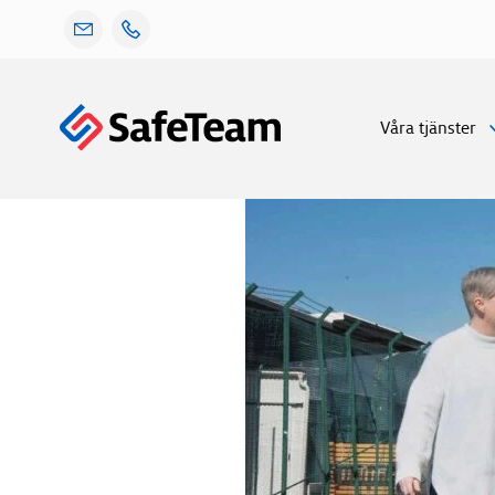
Gå
Våra tjänster
vidare
till
innehåll