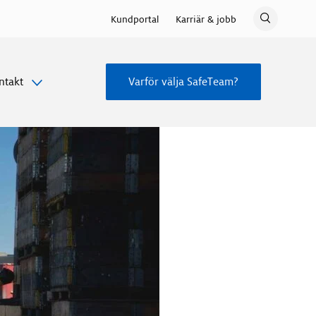
Kundportal
Karriär & jobb
ntakt
Varför välja SafeTeam?