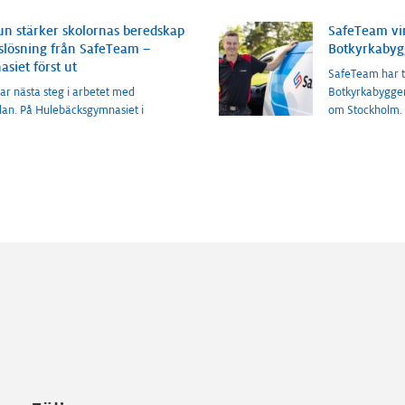
 stärker skolornas beredskap
SafeTeam vin
lösning från SafeTeam –
Botkyrkabyg
siet först ut
SafeTeam har t
r nästa steg i arbetet med
Botkyrkabyggen
olan. På Hulebäcksgymnasiet i
om Stockholm. 