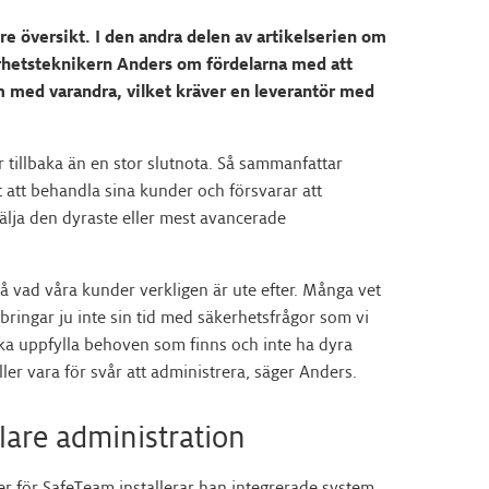
re översikt. I den andra delen av artikelserien om
kerhetsteknikern Anders om fördelarna med att
m med varandra, vilket kräver en leverantör med
tillbaka än en stor slutnota. Så sammanfattar
 att behandla sina kunder och försvarar att
 sälja den dyraste eller mest avancerade
stå vad våra kunder verkligen är ute efter. Många vet
tillbringar ju inte sin tid med säkerhetsfrågor som vi
ka uppfylla behoven som finns och inte ha dyra
ller vara för svår att administrera, säger Anders.
lare administration
er för SafeTeam installerar han integrerade system.