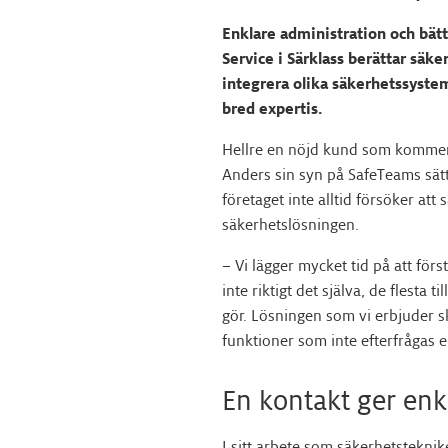
Enklare administration och bätt
Service i Särklass berättar sä
integrera olika säkerhetssyste
bred expertis.
Hellre en nöjd kund som kommer 
Anders sin syn på SafeTeams sätt
företaget inte alltid försöker att
säkerhetslösningen.
– Vi lägger mycket tid på att för
inte riktigt det själva, de flesta 
gör. Lösningen som vi erbjuder s
funktioner som inte efterfrågas e
En kontakt ger enk
I sitt arbete som säkerhetsteknik