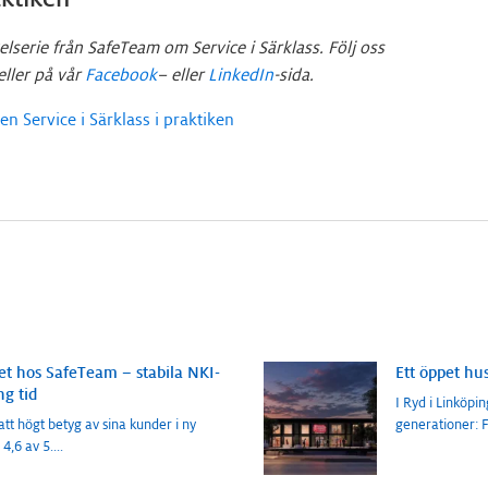
kelserie från SafeTeam om Service i Särklass. Följ oss
eller på vår
Facebook
– eller
LinkedIn
-sida.
ien Service i Särklass i praktiken
t hos SafeTeam – stabila NKI-
Ett öppet hu
ng tid
I Ryd i Linköpi
tt högt betyg av sina kunder i ny
generationer: F
4,6 av 5.
...