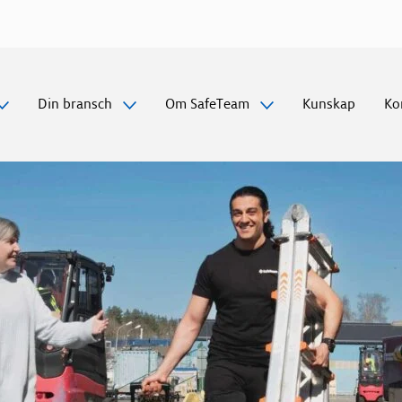
Gå
vidare
till
innehåll
Din bransch
Om SafeTeam
Kunskap
Ko