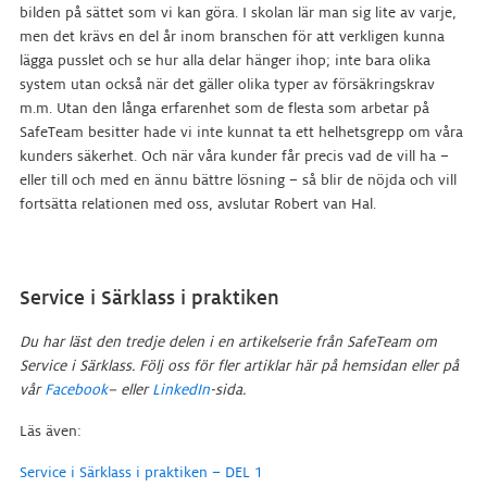
bilden på sättet som vi kan göra. I skolan lär man sig lite av varje,
men det krävs en del år inom branschen för att verkligen kunna
lägga pusslet och se hur alla delar hänger ihop; inte bara olika
system utan också när det gäller olika typer av försäkringskrav
m.m. Utan den långa erfarenhet som de flesta som arbetar på
SafeTeam besitter hade vi inte kunnat ta ett helhetsgrepp om våra
kunders säkerhet. Och när våra kunder får precis vad de vill ha –
eller till och med en ännu bättre lösning – så blir de nöjda och vill
fortsätta relationen med oss, avslutar Robert van Hal.
Service i Särklass i praktiken
Du har läst den tredje delen i en artikelserie från SafeTeam om
Service i Särklass. Följ oss för fler artiklar här på hemsidan eller på
vår
Facebook
– eller
LinkedIn
-sida.
Läs även:
Service i Särklass i praktiken – DEL 1