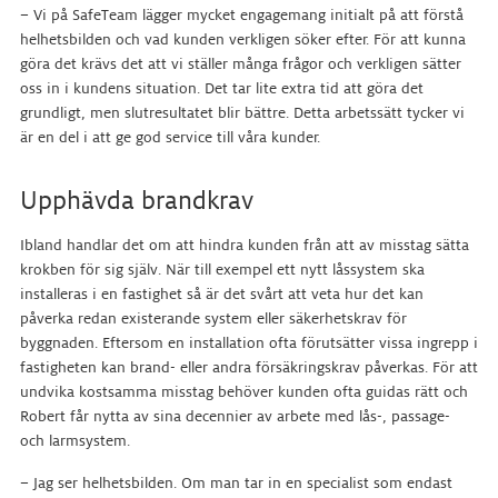
– Vi på SafeTeam lägger mycket engagemang initialt på att förstå
helhetsbilden och vad kunden verkligen söker efter. För att kunna
göra det krävs det att vi ställer många frågor och verkligen sätter
oss in i kundens situation. Det tar lite extra tid att göra det
grundligt, men slutresultatet blir bättre. Detta arbetssätt tycker vi
är en del i att ge god service till våra kunder.
Upphävda brandkrav
Ibland handlar det om att hindra kunden från att av misstag sätta
krokben för sig själv. När till exempel ett nytt låssystem ska
installeras i en fastighet så är det svårt att veta hur det kan
påverka redan existerande system eller säkerhetskrav för
byggnaden. Eftersom en installation ofta förutsätter vissa ingrepp i
fastigheten kan brand- eller andra försäkringskrav påverkas. För att
undvika kostsamma misstag behöver kunden ofta guidas rätt och
Robert får nytta av sina decennier av arbete med lås-, passage-
och larmsystem.
– Jag ser helhetsbilden. Om man tar in en specialist som endast