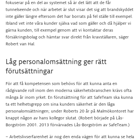
fokuserar på en del av systemet så är det lätt att de får
tunnelseende och när arbetet är slut visar det sig att brandskyddet
inte gäller längre eftersom det har borrats på fel ställe till exempel.
Ibland vet inte våra kunder själva vad som gäller och då hjälper vi
gärna kunden, till exempel genom att vi kontaktar deras
försäkringsbolag och hämtar svar direkt från kravställaren, säger
Robert van Hal.
Låg personalomsättning ger rätt
förutsättningar
För att få kompetensen som behövs för att kunna anta en
rådgivande roll inom den moderna säkerhetsbranschen krävs ofta
många år inom yrket. En förutsättning för att SafeTeam ska kunna
ta ett helhetsgrepp om sina kunders säkerhet är den låga
personalomsättningen; under Roberts 20 år på Malmökontoret har
knappt någon av hans kollegor slutat. (Robert började på Lås-
Borgström 2001. 2013 förvärvades Lås-Borgström av SafeTeam.)
– Arbetslivserfarenhet är nog den enda vägen för att kunna se hela