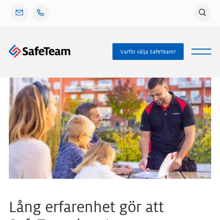
Gå
vidare
till
innehåll
Varför välja SafeTeam?
Lång erfarenhet gör att