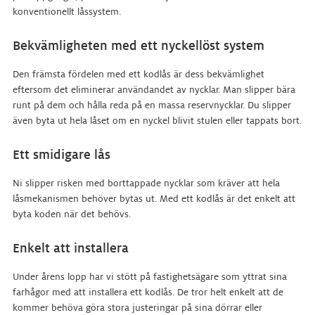
konventionellt låssystem.
Bekvämligheten med ett nyckellöst system
Den främsta fördelen med ett kodlås är dess bekvämlighet
eftersom det eliminerar användandet av nycklar. Man slipper bära
runt på dem och hålla reda på en massa reservnycklar. Du slipper
även byta ut hela låset om en nyckel blivit stulen eller tappats bort.
Ett smidigare lås
Ni slipper risken med borttappade nycklar som kräver att hela
låsmekanismen behöver bytas ut. Med ett kodlås är det enkelt att
byta koden när det behövs.
Enkelt att installera
Under årens lopp har vi stött på fastighetsägare som yttrat sina
farhågor med att installera ett kodlås. De tror helt enkelt att de
kommer behöva göra stora justeringar på sina dörrar eller