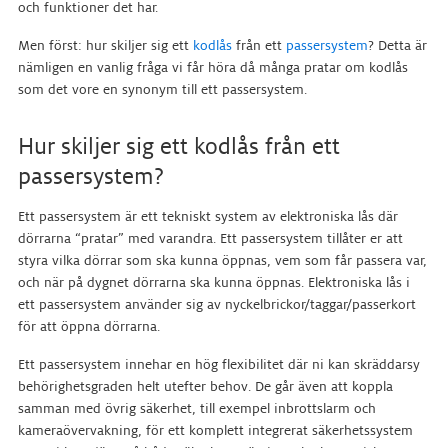
och funktioner det har.
Men först: hur skiljer sig ett
kodlås
från ett
passersystem
? Detta är
nämligen en vanlig fråga vi får höra då många pratar om kodlås
som det vore en synonym till ett passersystem.
Hur skiljer sig ett kodlås från ett
passersystem?
Ett passersystem är ett tekniskt system av elektroniska lås där
dörrarna “pratar” med varandra. Ett passersystem tillåter er att
styra vilka dörrar som ska kunna öppnas, vem som får passera var,
och när på dygnet dörrarna ska kunna öppnas. Elektroniska lås i
ett passersystem använder sig av nyckelbrickor/taggar/passerkort
för att öppna dörrarna.
Ett passersystem innehar en hög flexibilitet där ni kan skräddarsy
behörighetsgraden helt utefter behov. De går även att koppla
samman med övrig säkerhet, till exempel inbrottslarm och
kameraövervakning, för ett komplett integrerat säkerhetssystem