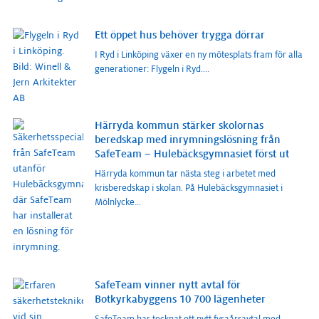
Ett öppet hus behöver trygga dörrar
I Ryd i Linköping växer en ny mötesplats fram för alla
generationer: Flygeln i Ryd.
...
Härryda kommun stärker skolornas
beredskap med inrymningslösning från
SafeTeam – Hulebäcksgymnasiet först ut
Härryda kommun tar nästa steg i arbetet med
krisberedskap i skolan. På Hulebäcksgymnasiet i
Mölnlycke
...
SafeTeam vinner nytt avtal för
Botkyrkabyggens 10 700 lägenheter
SafeTeam har tecknat ett nytt fyraårsavtal med