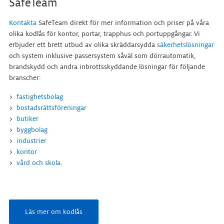
SafeTeam
Kontakta
SafeTeam direkt för mer information och priser på våra
olika
kodlås för kontor, portar, trapphus och portuppgångar
. Vi
erbjuder ett brett utbud av olika skräddarsydda
säkerhetslösningar
och system inklusive passersystem såväl som dörrautomatik,
brandskydd och andra inbrottsskyddande lösningar för följande
branscher:
fastighetsbolag
bostadsrättsföreningar
butiker
byggbolag
industrier
kontor
vård och skola
.
Läs mer om kodlås