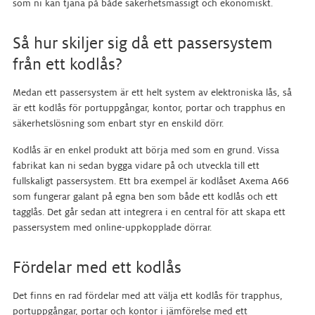
som ni kan tjäna på både säkerhetsmässigt och ekonomiskt.
Så hur skiljer sig då ett passersystem
från ett kodlås?
Medan ett passersystem är ett helt system av elektroniska lås, så
är ett
kodlås för portuppgångar, kontor, portar och trapphus
en
säkerhetslösning som enbart styr en enskild dörr.
Kodlås är en enkel produkt att börja med som en
grund. Vissa
fabrikat kan ni sedan bygga vidare på och utveckla till ett
fullskaligt passersystem. Ett bra exempel är kodlåset Axema A66
som fungerar galant på egna ben som både ett kodlås och ett
tagglås. Det går sedan att integrera i en central för att skapa ett
passersystem med online-uppkopplade dörrar.
Fördelar med ett kodlås
Det finns en rad fördelar med att välja ett
kodlås för trapphus,
portuppgångar, portar och kontor
i jämförelse med ett