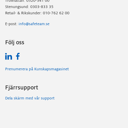
Trollhättan: 0520-341 00
Stenungsund: 0303-833 35
Retail- & Rikskunder: 010-762 62 00
E-post:
info@safeteam.se
Följ oss
Prenumerera på Kunskapsmagasinet
Fjärrsupport
Dela skärm med vår support