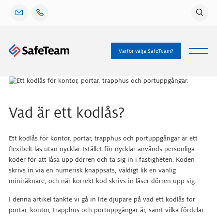
Gå
vidare
till
innehåll
Varför välja SafeTeam?
Vad är ett kodlås?
Ett
kodlås för kontor, portar, trapphus och portuppgångar
är ett
flexibelt lås
utan nycklar. Istället för nycklar används personliga
koder för att låsa upp dörren och ta sig in i fastigheten. Koden
skrivs in via en numerisk knappsats, väldigt lik
en vanlig
miniräknare, och när korrekt kod skrivs in låser dörren upp sig.
I denna artikel tänkte vi gå in lite djupare på vad ett
kodlås för
portar, kontor, trapphus och portuppgångar
är, samt vilka fördelar