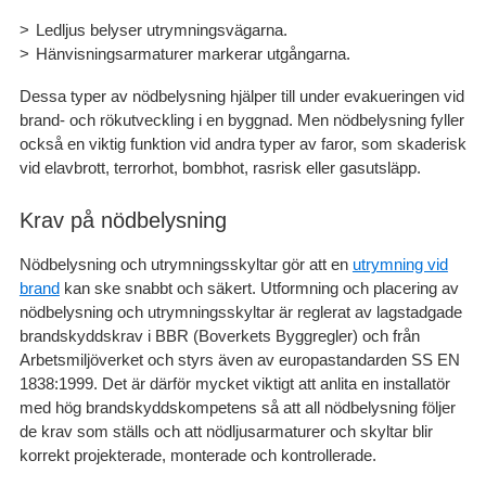
Ledljus belyser utrymningsvägarna.
Hänvisningsarmaturer markerar utgångarna.
Dessa typer av nödbelysning hjälper till under evakueringen vid
brand- och rökutveckling i en byggnad. Men nödbelysning fyller
också en viktig funktion vid andra typer av faror, som skaderisk
vid elavbrott, terrorhot, bombhot, rasrisk eller gasutsläpp.
Krav på nödbelysning
Nödbelysning och utrymningsskyltar gör att en
utrymning vid
brand
kan ske snabbt och säkert. Utformning och placering av
nödbelysning och utrymningsskyltar är reglerat av lagstadgade
brandskyddskrav i BBR (Boverkets Byggregler) och från
Arbetsmiljöverket och styrs även av europastandarden SS EN
1838:1999. Det är därför mycket viktigt att anlita en installatör
med hög brandskyddskompetens så att all nödbelysning följer
de krav som ställs och att nödljusarmaturer och skyltar blir
korrekt projekterade, monterade och kontrollerade.