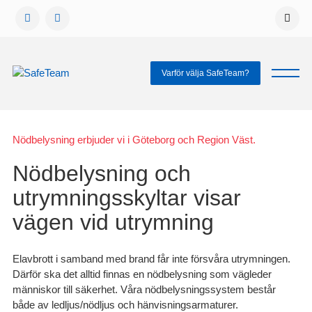
Gå
vidare
till
innehåll
Varför välja SafeTeam?
Nödbelysning erbjuder vi i Göteborg och Region Väst.
Nödbelysning och
utrymningsskyltar visar
vägen vid utrymning
Elavbrott i samband med brand får inte försvåra utrymningen.
Därför ska det alltid finnas en nödbelysning som vägleder
människor till säkerhet. Våra nödbelysningssystem består
både av ledljus/nödljus och hänvisningsarmaturer.