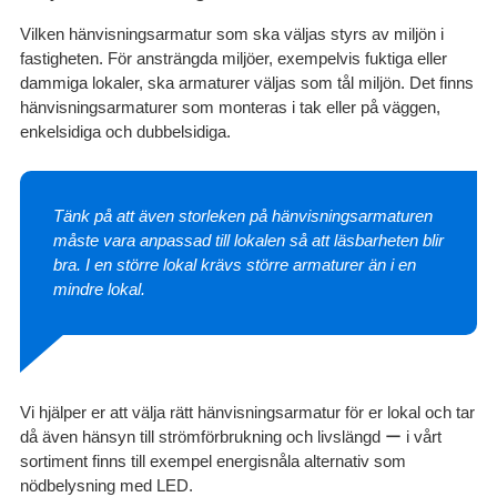
Vilken hänvisningsarmatur som ska väljas styrs av miljön i
fastigheten. För ansträngda miljöer, exempelvis fuktiga eller
dammiga lokaler, ska armaturer väljas som tål miljön. Det finns
hänvisningsarmaturer som monteras i tak eller på väggen,
enkelsidiga och dubbelsidiga.
Tänk på att även storleken på hänvisningsarmaturen
måste vara anpassad till lokalen så att läsbarheten blir
bra. I en större lokal krävs större armaturer än i en
mindre lokal.
Vi hjälper er att välja rätt hänvisningsarmatur för er lokal och tar
då även hänsyn till strömförbrukning och livslängd ー i vårt
sortiment finns till exempel energisnåla alternativ som
nödbelysning med LED.