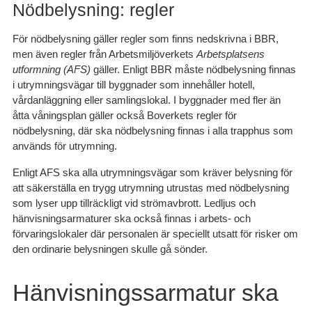
Nödbelysning: regler
För nödbelysning gäller regler som finns nedskrivna i BBR,
men även regler från Arbetsmiljöverkets
Arbetsplatsens
utformning (AFS)
gäller. Enligt BBR måste nödbelysning finnas
i utrymningsvägar till byggnader som innehåller hotell,
vårdanläggning eller samlingslokal. I byggnader med fler än
åtta våningsplan gäller också Boverkets regler för
nödbelysning, där ska nödbelysning finnas i alla trapphus som
används för utrymning.
Enligt AFS ska alla utrymningsvägar som kräver belysning för
att säkerställa en trygg utrymning utrustas med nödbelysning
som lyser upp tillräckligt vid strömavbrott. Ledljus och
hänvisningsarmaturer ska också finnas i arbets- och
förvaringslokaler där personalen är speciellt utsatt för risker om
den ordinarie belysningen skulle gå sönder.
Hänvisningssarmatur ska