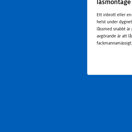
låsmontage
Ett inbrott eller e
helst under dygnet.
låssmed snabbt är 
avgörande är att l
fackmannamässigt,