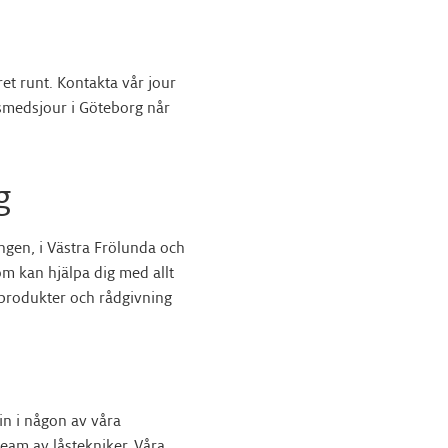
året runt. Kontakta vår jour
smedsjour i Göteborg når
g
ingen, i Västra Frölunda och
om kan hjälpa dig med allt
åsprodukter och rådgivning
n i någon av våra
team av låstekniker. Våra