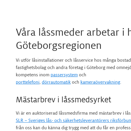
Våra låssmeder arbetar i 
Göteborgsregionen
Vi utför låsinstallationer och låsservice hos många bostad
fastighetsbolag och andra företag i Göteborg med omnejd
kompetens inom
passersystem
och
porttelefoni
,
dörrautomatik
och
kameraövervakning
.
Mästarbrev i låssmedsyrket
Vi är en auktoriserad låssmedsfirma med mästarbrev i lås
SLR – Sveriges lås- och säkerhetsleverantörers riksförbu
från oss kan du känna dig trygg med att du får en professi