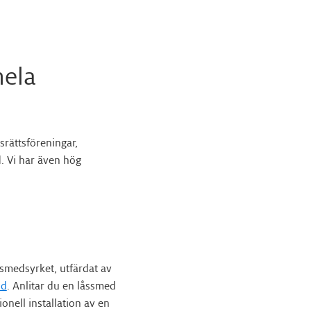
hela
srättsföreningar,
. Vi har även hög
smedsyrket, utfärdat av
nd
. Anlitar du en låssmed
onell installation av en