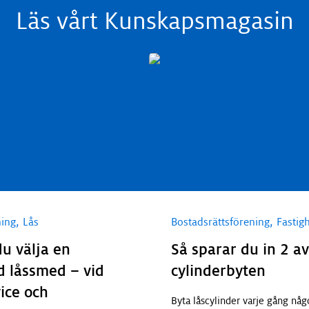
Läs vårt Kunskapsmagasin
,
,
ning
Lås
Bostadsrättsförening
Fastig
du välja en
Så sparar du in 2 av
d låssmed – vid
cylinderbyten
vice och
Byta låscylinder varje gång någ