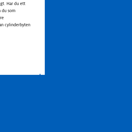
exempelvis om cylindertyp, vilken
gt. Har du ett
nyckelkontroll som finns och hur dörrmiljön
n du som
stort är uppbyggd. Titta på din nyckel Det är
tre
an cylinderbyten