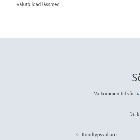
välutbildad låssmed.
S
Välkommen till vår
nä
Du k
Kundtypsväljare