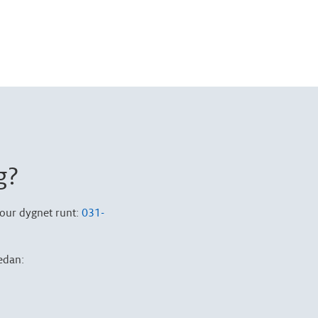
g?
 jour dygnet runt:
031-
edan: