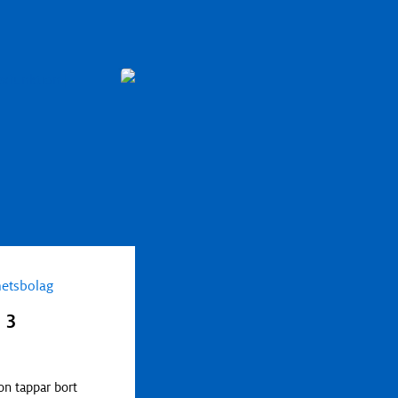
,
hetsbolag
Bostadsrättsförening
Lås
 3
Så vet du om ditt lås är säk
Det är många faktorer som påverkar om ett
dörrlås är säkert eller inte. Det handlar
on tappar bort