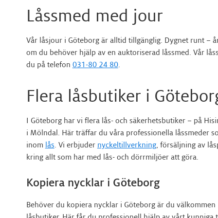
Låssmed med jour
Vår låsjour i Göteborg är alltid tillgänglig. Dygnet runt – 
om du behöver hjälp av en auktoriserad låssmed. Vår lås
du på telefon
031-80 24 80
.
Flera låsbutiker i Götebor
I Göteborg har vi flera lås- och säkerhetsbutiker – på His
i Mölndal. Här träffar du våra professionella låssmeder s
inom
lås
. Vi erbjuder
nyckeltillverkning
, försäljning av l
kring allt som har med lås- och dörrmiljöer att göra.
Kopiera nycklar i Göteborg
Behöver du kopiera nycklar i Göteborg är du välkommen i
låsbutiker. Här får du professionell hjälp av vårt kunniga 