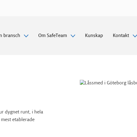
Gå
vidare
till
innehåll
n bransch
Om SafeTeam
Kunskap
Kontakt
r dygnet runt, i hela
 mest etablerade