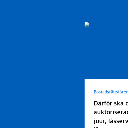
Bostadsrättsföre
Därför ska 
auktorisera
jour, låsser