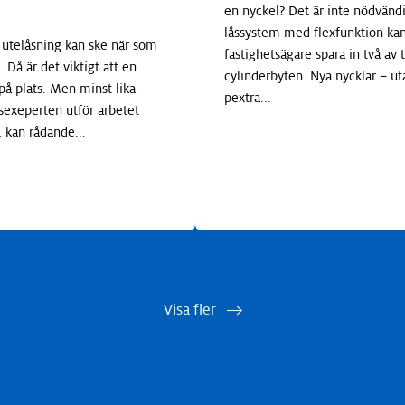
en nyckel? Det är inte nödvändi
låssystem med flexfunktion ka
n utelåsning kan ske när som
fastighetsägare spara in två av 
 Då är det viktigt att en
cylinderbyten. Nya nycklar – ut
på plats. Men minst lika
pextra
...
åsexeperten utför arbetet
 kan rådande
...
Visa fler