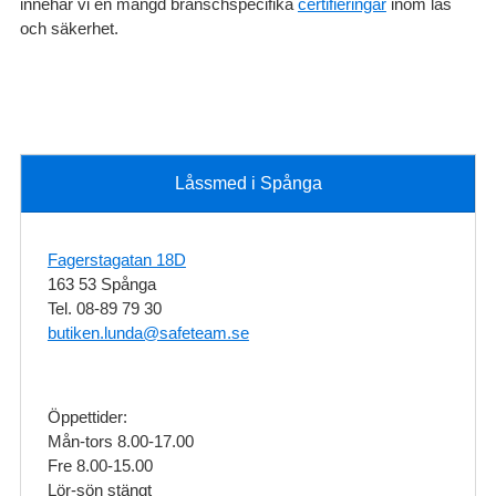
innehar vi en mängd branschspecifika
certifieringar
inom lås
och säkerhet.
Låssmed i Spånga
Fagerstagatan 18D
163 53 Spånga
Tel. 08-89 79 30
butiken.lunda@safeteam.se
Öppettider:
Mån-tors 8.00-17.00
Fre 8.00-15.00
Lör-sön stängt