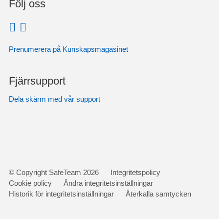
Följ oss
Prenumerera på Kunskapsmagasinet
Fjärrsupport
Dela skärm med vår support
Gå
© Copyright SafeTeam 2026
Integritetspolicy
vidare
Cookie policy
Ändra integritetsinställningar
till
Historik för integritetsinställningar
Återkalla samtycken
innehåll