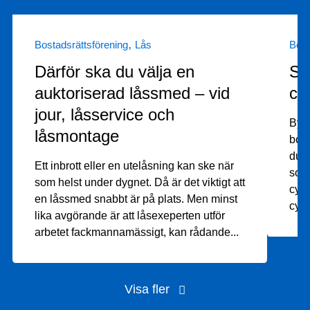
,
Bostadsrättsförening
Lås
Bost
Därför ska du välja en
Så
auktoriserad låssmed – vid
cy
jour, låsservice och
Byta
låsmontage
bort
du e
Ett inbrott eller en utelåsning kan ske när
som 
som helst under dygnet. Då är det viktigt att
cyli
en låssmed snabbt är på plats. Men minst
cyli
lika avgörande är att låsexeperten utför
arbetet fackmannamässigt, kan rådande
...
Visa fler