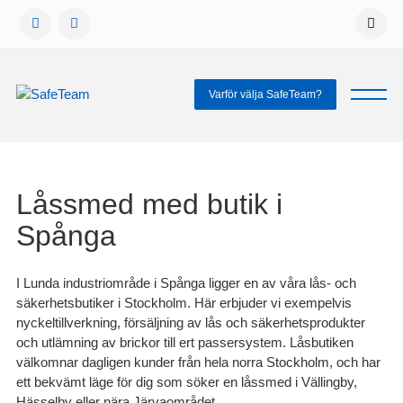
Gå
vidare
till
innehåll
Varför välja SafeTeam?
Låssmed med butik i
Spånga
I Lunda industriområde i Spånga ligger en av våra lås- och
säkerhetsbutiker i Stockholm. Här erbjuder vi exempelvis
nyckeltillverkning, försäljning av lås och säkerhetsprodukter
och utlämning av brickor till ert passersystem. Låsbutiken
välkomnar dagligen kunder från hela norra Stockholm, och har
ett bekvämt läge för dig som söker en låssmed i Vällingby,
Hässelby eller nära Järvaområdet.