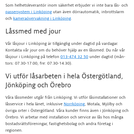
Som helhetsleverantör inom säkerhet erbjuder vi inte bara lås- och
passersystem i Linköping
utan även dörrautomatik, inbrottslarm
och
kameraövervakning i Linköping
.
Låssmed med jour
Vår låsjour i Linköping är tillgänglig under dagtid på vardagar.
Kontakta vår jour om du behöver hjälp av en låssmed. Du når vår
låsjour i Linköping på telefon
013-474 32 50
under dagtid (mån-
tors: 07.30-17.00, fre: 07.30-14.30).
Vi utför låsarbeten i hela Östergötland,
Jönköping och Örebro
Våra låssmeder utgår från Linköping. Vi utför låsinstallationer och
låsservice i hela länet, inklusive
Norrköping
, Motala, Mjölby och
övriga orter i Östergötland. Våra kunder finns även i Jönköping och
Örebro. Vi arbetar med installation och service av lås hos många
bostadsrättsföreningar, fastighetsbolag och andra företag i
regionen.