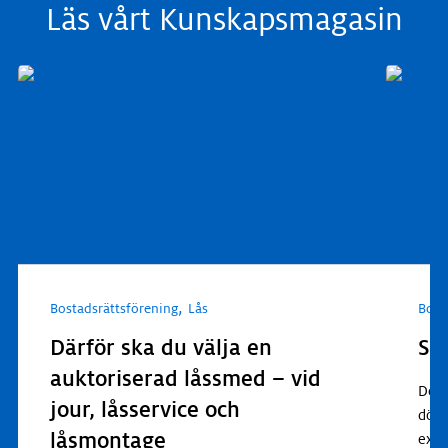
Läs vårt Kunskapsmagasin
,
Bostadsrättsförening
Lås
Bost
Därför ska du välja en
Så 
auktoriserad låssmed – vid
Det 
jour, låsservice och
dörrl
låsmontage
exem