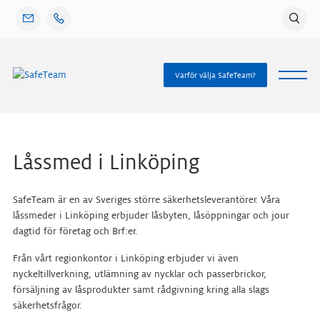
Gå
vidare
till
innehåll
Varför välja SafeTeam?
Låssmed i Linköping
SafeTeam är en av Sveriges större säkerhetsleverantörer. Våra
låssmeder i Linköping erbjuder låsbyten, låsöppningar och jour
dagtid för företag och Brf:er.
Från vårt regionkontor i Linköping erbjuder vi även
nyckeltillverkning, utlämning av nycklar och passerbrickor,
försäljning av låsprodukter samt rådgivning kring alla slags
säkerhetsfrågor.